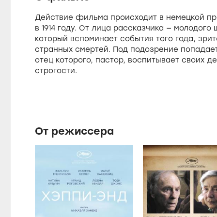
0
0
Действие фильма происходит в немецкой пр
e
%
в 1914 году. От лица рассказчика — молодого
который вспоминает события того года, зри
странных смертей. Под подозрение попадает
отец которого, пастор, воспитывает своих д
строгости.
От режиссера