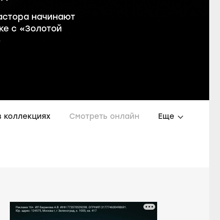
астора начинают
ке с «Золотой
»
в коллекциях
Смотреть онлайн
Еще