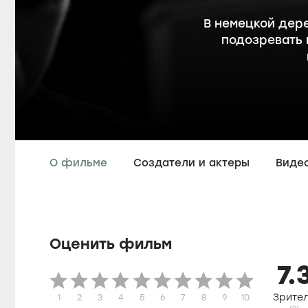
В немецкой дер
подозревать 
О фильме
Создатели и актеры
Виде
Оценить фильм
7.
Зрите
1
2
3
4
5
6
7
8
9
10