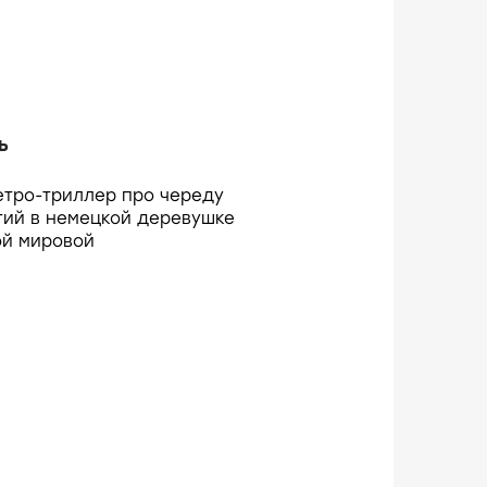
ь
етро-триллер про череду
тий в немецкой деревушке
ой мировой