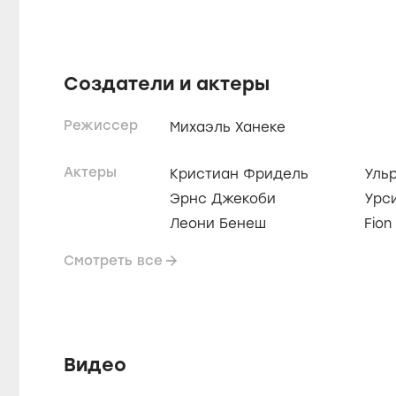
Создатели и актеры
Режиссер
Михаэль Ханеке
Актеры
Кристиан Фридель
Ульр
Эрнс Джекоби
Урс
Леони Бенеш
Fion
Смотреть все
Видео