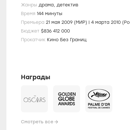
Жанры
драма,
детектив
Время
144 минуты
Премьера
21 мая 2009 (МИР) | 4 марта 20
Бюджет
$836 412 000
Прокатчик
Кино Без Границ
Награды
Смотреть все