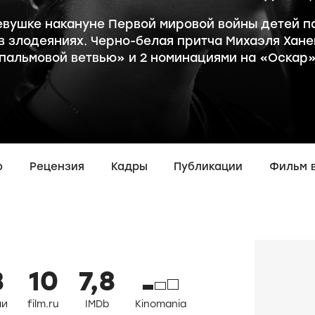
евушке накануне Первой мировой войны детей п
в злодеяниях. Черно-белая притча Михаэля Хане
пальмовой ветвью» и 2 номинациями на «Оскар
о
Рецензия
Кадры
Публикации
Фильм 
3
10
7,8
ли
film.ru
IMDb
Kinomania