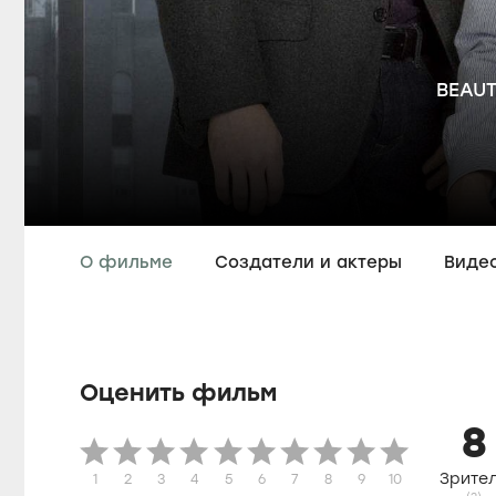
BEAUT
О фильме
Создатели и актеры
Виде
Оценить фильм
8
Зрите
1
2
3
4
5
6
7
8
9
10