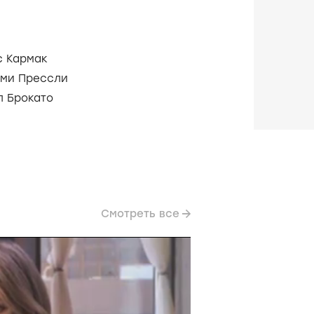
с Кармак
ми Прессли
л Брокато
Смотреть все