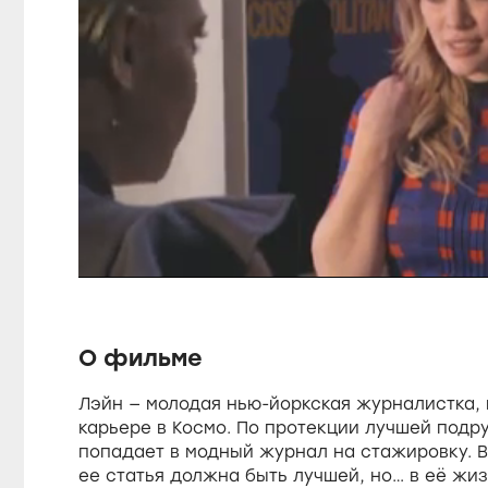
P
a
L
o
a
U
d
u
n
e
m
d
u
:
t
1
e
0
s
0
О фильме
.
0
0
Лэйн — молодая нью-йоркская журналистка,
e
%
карьере в Космо. По протекции лучшей подр
попадает в модный журнал на стажировку. Во
ее статья должна быть лучшей, но… в её жи