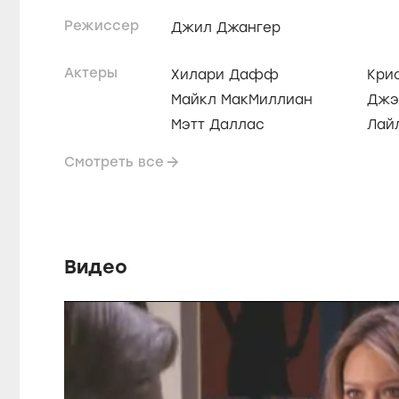
Режиссер
Джил Джангер
Актеры
Хилари Дафф
Кри
Майкл МакМиллиан
Джэ
Мэтт Даллас
Лай
Смотреть все
Видео