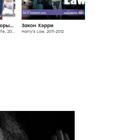
Десять вещей, которые я ненавижу в жизни
Закон Хэрри
10 Things I Hate About Life, 2014
Harry's Law, 2011-2012