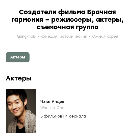
Создатели фильма Брачная
гармония – режиссеры, актеры,
съемочная группа
Gung-hab
комедия
,
исторический
Южная Корея
Актеры
Актеры
Чхве У-щик
Woo-sik Choi
5 фильмов
|
4 сериала