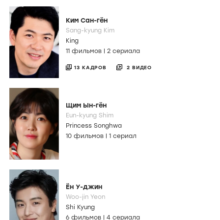
Ким Сан-гён
Sang-kyung Kim
King
11 фильмов
|
2 сериала
13 КАДРОВ
2 ВИДЕО
Щим Ын-гён
Eun-kyung Shim
Princess Songhwa
10 фильмов
|
1 сериал
Ён У-джин
Woo-jin Yeon
Shi Kyung
6 фильмов
|
4 сериала