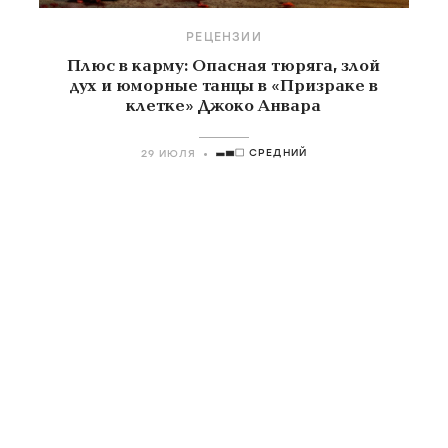
РЕЦЕНЗИИ
Плюс в карму: Опасная тюряга, злой
дух и юморные танцы в «Призраке в
клетке» Джоко Анвара
СРЕДНИЙ
29 ИЮЛЯ