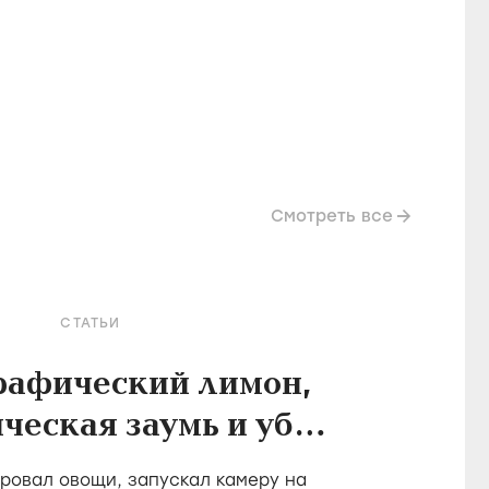
Смотреть все
СТАТЬИ
рафический лимон,
ческая заумь и убой
в фильмах Холлиса
овал овощи, запускал камеру на