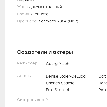
Жанр
документальный
Время
71 минута
Премьера
9 августа 2004 (МИР)
Создатели и актеры
Режиссер
Georg Misch
Актеры
Denise Loder-DeLuca
Cait
Charles Stansel
Hans
Edie Stansel
Pete
Смотреть все