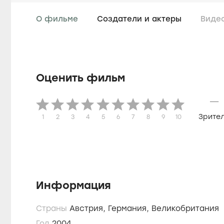
О фильме
Создатели и актеры
Виде
Оценить фильм
—
Зрите
1
2
3
4
5
6
7
8
9
10
Информация
Страны
Австрия,
Германия,
Великобритания
Год
2004