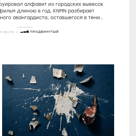
Фрэмптона
руировал алфавит из городских вывесок
 фильм длиною в год. KNMN разбирает
ного авангардиста, оставшегося в тени
о удостоившегося восторгов от Годара
ПРОДВИНУТЫЙ
29 ИЮЛЯ