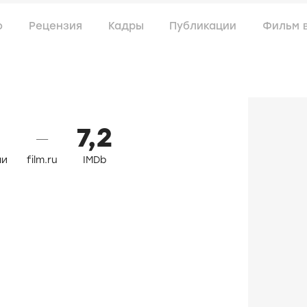
о
Рецензия
Кадры
Публикации
Фильм 
7,2
—
ли
film.ru
IMDb