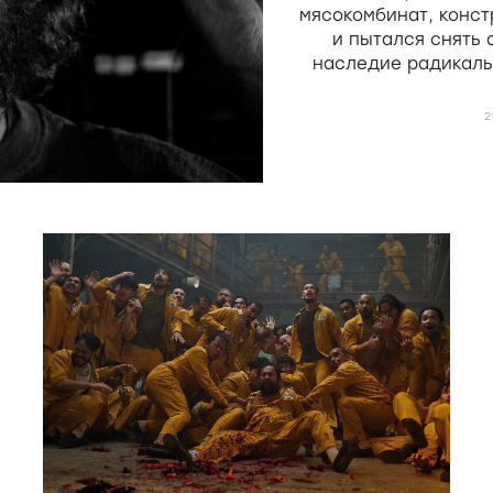
мясокомбинат, конст
и пытался снять
наследие радикаль
Мекаса и Дерен, н