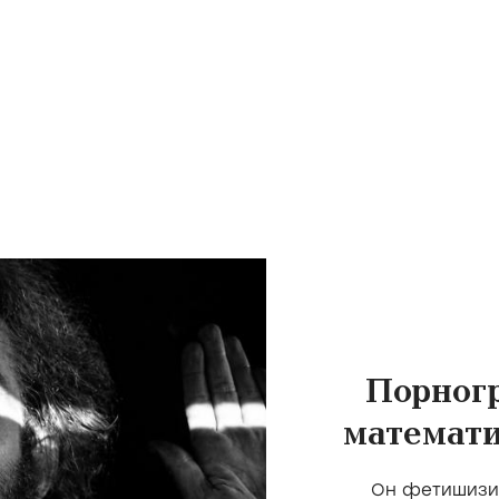
Порног
математи
скота 
Он фетишизир