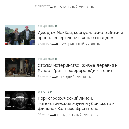
комедии
7 АВГУСТА
НАЧАЛЬНЫЙ УРОВЕНЬ
РЕЦЕНЗИИ
Джордж МакКей, корнуоллские рыбаки и
провал во времени в «Розе Невады»
6 августа
ПРОДВИНУТЫЙ УРОВЕНЬ
РЕЦЕНЗИИ
Страхи материнства, живые деревья и
Руперт Гринт в хорроре «Дитя ночи»
3 августа
СРЕДНИЙ УРОВЕНЬ
СТАТЬИ
Порнографический лимон,
математическая заумь и убой скота в
фильмах Холлиса Фрэмптона
29 июля
ПРОДВИНУТЫЙ УРОВЕНЬ