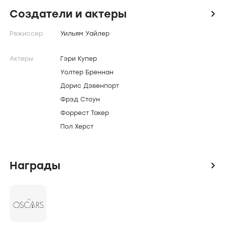
Создатели и актеры
icon
Режиссер
Уильям Уайлер
Актеры
Гэри Купер
Уолтер Бреннан
Дорис Дэвенпорт
Фрэд Стоун
Форрест Такер
Пол Херст
Награды
icon