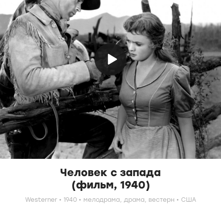
Человек с запада
(фильм, 1940)
Westerner
1940
мелодрама,
драма,
вестерн
США