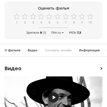
Оценить фильм
1
2
3
4
5
6
7
8
9
10
Зрители
8
(1)
film.ru
—
IMDb
7,3
О фильме
Видео
Смотреть онлайн
Информация
Видео
icon