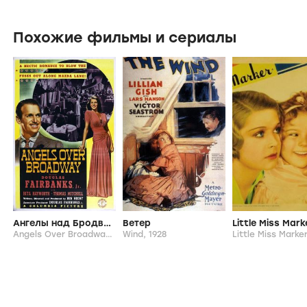
Похожие фильмы и сериалы
Ангелы над Бродвеем
Ветер
Little Miss Mark
Angels Over Broadway,
1940
Wind,
1928
Little Miss Marke