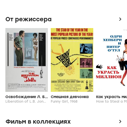
От режиссера
icon
Освобождение Л. Б. Джонса
Смешная девчонка
Как украсть м
Liberation of L.B. Jones,
1970
Funny Girl,
1968
Фильм в коллекциях
icon