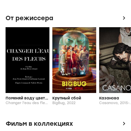
От режиссера
icon
Поменяй воду цветам
Крупный сбой
Казанова
Changer l'eau des fleurs,
BigBug,
2026
2022
Casanova,
2015-.
Фильм в коллекциях
icon