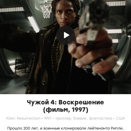
Чужой 4: Воскрешение
(фильм, 1997)
Alien: Resurrection
1997
триллер,
боевик,
фантастика
США
Прошло 200 лет, и военные клонировали лейтенанта Рипли,