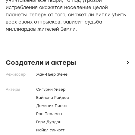
уничтожены все твари, то под угрозой
истребления окажется население целой
планеты. Теперь от того, сможет ли Рипли убить
всех своих отпрысков, зависит судьба
миллиардов жителей Земли.
Создатели и актеры
icon
Режиссер
Жан-Пьер Жене
Актеры
Сигурни Уивер
Вайнона Райдер
Доминик Пинон
Рон Перлман
Гари Дурдэн
Майкл Уинкотт