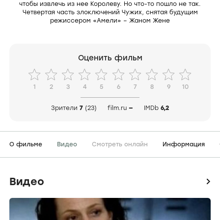
чтобы извлечь из нее Королеву. Но что-то пошло не так.
Четвертая часть злоключений Чужих, снятая будущим
режиссером «Амели» – Жаном Жене
Оценить фильм
1
2
3
4
5
6
7
8
9
10
Зрители
7
(23)
film.ru
—
IMDb
6,2
О фильме
Видео
Смотреть онлайн
Информация
Видео
icon