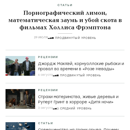
СТАТЬИ
Порнографический лимон,
математическая заумь и убой скота в
фильмах Холлиса Фрэмптона
29 ИЮЛЯ
ПРОДВИНУТЫЙ УРОВЕНЬ
РЕЦЕНЗИИ
Джордж МакКей, корнуоллские рыбаки и
провал во времени в «Розе Невады»
6 августа
ПРОДВИНУТЫЙ УРОВЕНЬ
РЕЦЕНЗИИ
Страхи материнства, живые деревья и
Руперт Гринт в хорроре «Дитя ночи»
3 августа
СРЕДНИЙ УРОВЕНЬ
СТАТЬИ
Совершенство на грани срыва. Почему