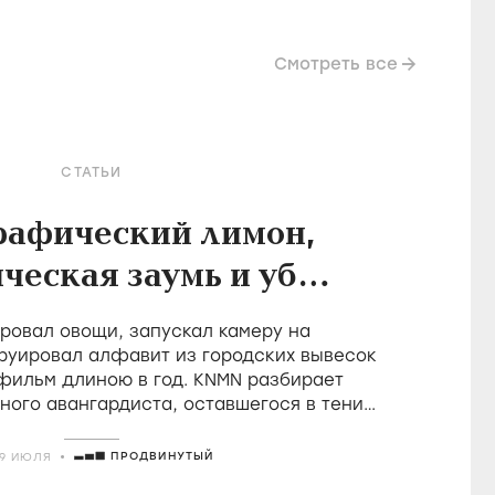
Смотреть все
СТАТЬИ
рафический лимон,
ческая заумь и убой
в фильмах Холлиса
овал овощи, запускал камеру на
Фрэмптона
руировал алфавит из городских вывесок
 фильм длиною в год. KNMN разбирает
ного авангардиста, оставшегося в тени
о удостоившегося восторгов от Годара
ПРОДВИНУТЫЙ
29 ИЮЛЯ