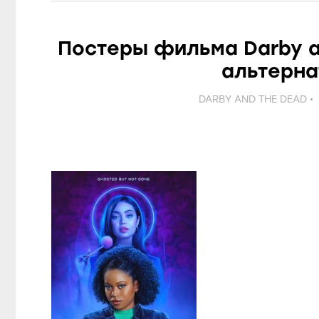
Постеры фильма Darby a
альтерн
DARBY AND THE DEAD