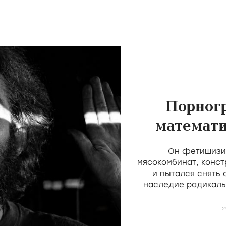
Порног
математи
скота 
Он фетишизир
мясокомбинат, конст
и пытался снять
наследие радикаль
Мекаса и Дерен, н