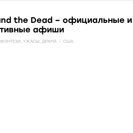
nd the Dead – официальные и
ативные афиши
ФЭНТЕЗИ
,
УЖАСЫ
,
ДРАМА
США