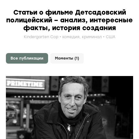
Статьи о фильме Детсадовский
полицейский – анализ, интересные
факты, история создания
Kindergarten Cop
комедия
,
криминал
США
Все публикации
Моменты (1)