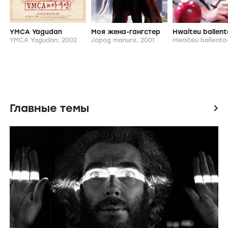
Похожие фильмы и сериалы
YMCA Yagudan
Моя жена-гангстер
Hwaiteu ballent
YMCA Yagudan,
2002
Jopog manura,
2001
Hwaiteu ballenta