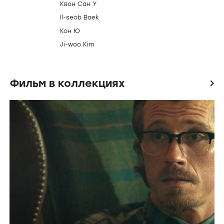
Создатели и актеры
icon
Режиссер
Kyeong-hyeong Kim
Актеры
Кан Ха-ныль
Квон Сан У
Il-seob Baek
Кон Ю
Ji-woo Kim
Фильм в коллекциях
icon