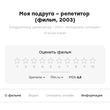
Моя подруга – репетитор
(фильм, 2003)
Donggabnaegi gwawoehagi
2003
мелодрама,
комедия
Южная Корея
Оценить фильм
1
2
3
4
5
6
7
8
9
10
Зрители
—
film.ru
—
IMDb
6,5
О фильме
Видео
Смотреть онлайн
Информация