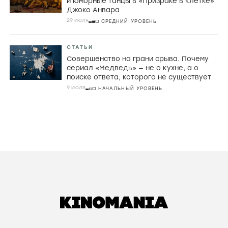
29 ИЮЛЯ
ПРОДВИНУТЫЙ УРОВЕНЬ
РЕЦЕНЗИИ
Домой через пустоту. Почему Кристофер
Нолан в «Одиссее» превращает великий
миф в знакомую историю о поиске себя
31 июля
НАЧАЛЬНЫЙ УРОВЕНЬ
РЕЦЕНЗИИ
Плюс в карму: Опасная тюряга, злой дух
и юморные танцы в «Призраке в клетке»
Джоко Анвара
29 июля
СРЕДНИЙ УРОВЕНЬ
СТАТЬИ
Совершенство на грани срыва. Почему
сериал «Медведь» — не о кухне, а о
поиске ответа, которого не существует
9 июля
НАЧАЛЬНЫЙ УРОВЕНЬ