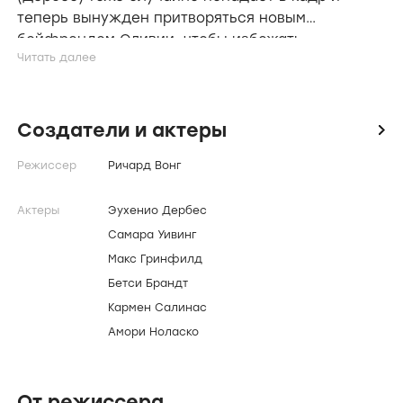
теперь вынужден притворяться новым
бойфрендом Оливии, чтобы избежать
неприятных последствий. Эта обманка
становится для Антонио настоящим
откровением — он попадает в совершенно
другой мир. Столкновение двух реальностей и
Создатели и актеры
icon
культур помогает главным героям понять друг
Режиссер
Ричард Вонг
друга и проникнуться Настоящим Чувством.
Актеры
Эухенио Дербес
Самара Уивинг
Макс Гринфилд
Бетси Брандт
Кармен Салинас
Амори Ноласко
От режиссера