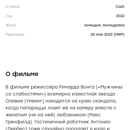
Страна
США
Год
2022
Жанр
комедия,
мелодрама
Премьера
20 мая 2022 (МИР)
О фильме
В фильме режиссёра Ричарда Вонга («Мужчины
со слабостями») всемирно известная звезда
Оливия (Уивинг) находится на краю скандала,
когда папарацци ловят её на камеру вместе с
женатым (не на ней) любовником (Макс
Гринфилд). Гостиничный работник Антонио
(Дербес) тоже случайно попадает в кадр и