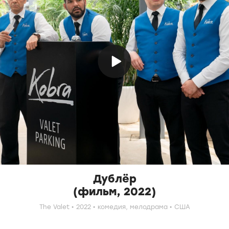
Дублёр
(фильм, 2022)
The Valet
2022
комедия,
мелодрама
США