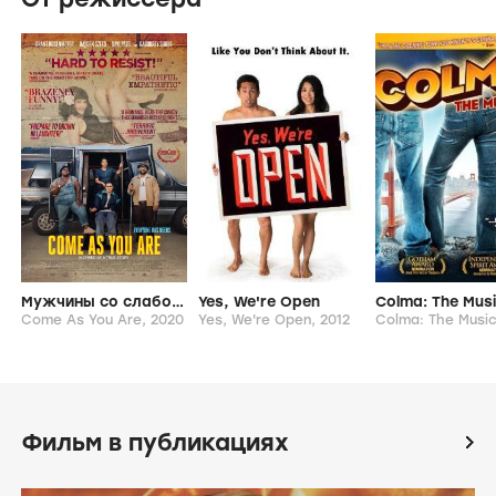
Мужчины со слабостями
Yes, We're Open
Colma: The Musi
Come As You Are,
2020
Yes, We're Open,
2012
Colma: The Music
Фильм в публикациях
icon