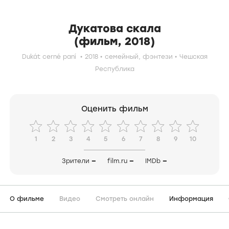
Дукатова скала
(фильм, 2018)
Dukát cerné paní
2018
семейный,
фэнтези
Чешская
Республика
Оценить фильм
1
2
3
4
5
6
7
8
9
10
Зрители
—
film.ru
—
IMDb
—
О фильме
Видео
Смотреть онлайн
Информация