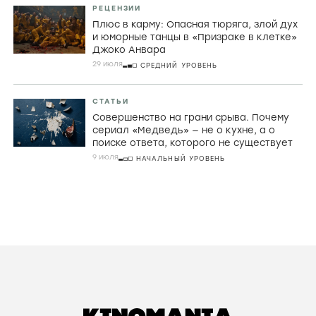
математическая заумь и убой скота в
фильмах Холлиса Фрэмптона
29 ИЮЛЯ
ПРОДВИНУТЫЙ УРОВЕНЬ
РЕЦЕНЗИИ
Домой через пустоту. Почему Кристофер
Нолан в «Одиссее» превращает великий
миф в знакомую историю о поиске себя
31 июля
НАЧАЛЬНЫЙ УРОВЕНЬ
РЕЦЕНЗИИ
Плюс в карму: Опасная тюряга, злой дух
и юморные танцы в «Призраке в клетке»
Джоко Анвара
29 июля
СРЕДНИЙ УРОВЕНЬ
СТАТЬИ
Совершенство на грани срыва. Почему
сериал «Медведь» — не о кухне, а о