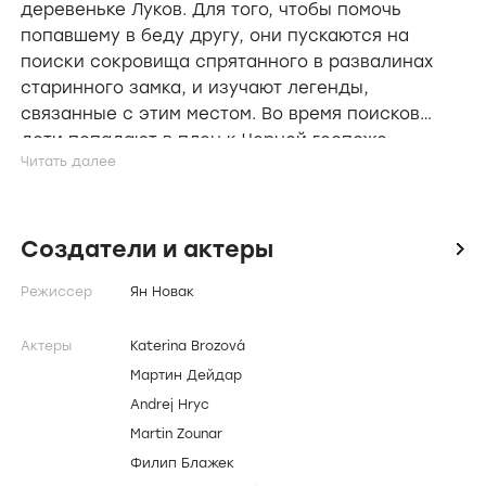
О фильме
Героям сказки
Яна Новака
придется пережить
увлекательное приключение, случившееся с
ними во время летних каникул в небольшой
деревеньке Луков. Для того, чтобы помочь
попавшему в беду другу, они пускаются на
поиски сокровища спрятанного в развалинах
старинного замка, и изучают легенды,
связанные с этим местом. Во время поисков
дети попадают в плен к Черной госпоже,
охраняющей клад. Всей деревне придется
объединить усилия, чтобы освободить