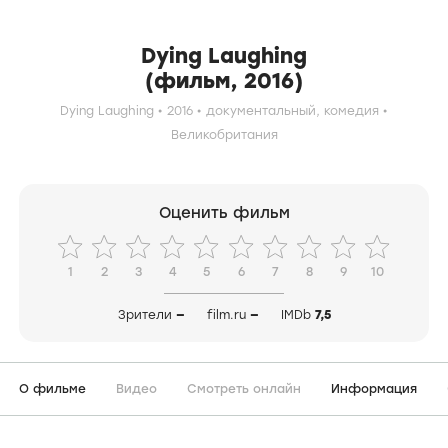
Dying Laughing
(фильм, 2016)
Dying Laughing
2016
документальный,
комедия
Великобритания
Оценить фильм
1
2
3
4
5
6
7
8
9
10
Зрители
—
film.ru
—
IMDb
7,5
О фильме
Видео
Смотреть онлайн
Информация