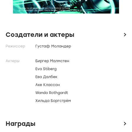
Создатели и актеры
icon
Режиссер
Густаф Моландер
Актеры
Биргер Малмстен
Eva Stiberg
Ева Далбек
Аке Классон
Wanda Rothgardt
Хильда Боргстрём
Награды
icon