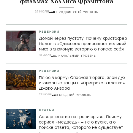
фильмах Холлиса Фрэмптона
29 ИЮЛЯ
ПРОДВИНУТЫЙ УРОВЕНЬ
РЕЦЕНЗИИ
Домой через пустоту. Почему Кристофер
Нолан в «Одиссее» превращает великий
миф в знакомую историю о поиске себя
31 июля
НАЧАЛЬНЫЙ УРОВЕНЬ
РЕЦЕНЗИИ
Плюс в карму: Опасная тюряга, злой дух
и юморные танцы в «Призраке в клетке»
Джоко Анвара
29 июля
СРЕДНИЙ УРОВЕНЬ
СТАТЬИ
Совершенство на грани срыва. Почему
сериал «Медведь» — не о кухне, а о
поиске ответа, которого не существует