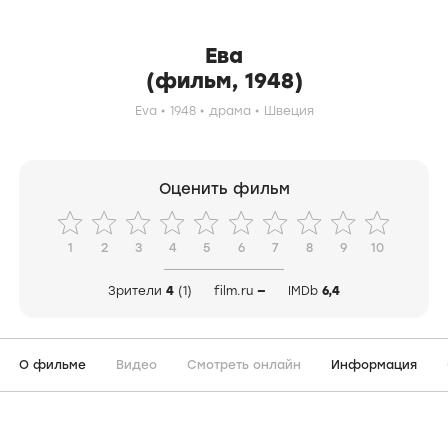
Ева
(фильм, 1948)
Eva
1948
драма
Швеция
Оценить фильм
1
2
3
4
5
6
7
8
9
10
Зрители
4
(1)
film.ru
—
IMDb
6,4
О фильме
Видео
Смотреть онлайн
Информация