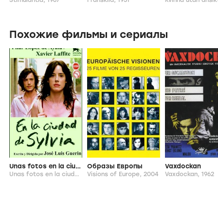
Stimulantia,
1967
Frånskild,
1951
Kvinna utan ansi
Похожие фильмы и сериалы
Unas fotos en la ciudad de Sylvia
Образы Европы
Vaxdockan
Unas fotos en la ciudad de Sylvia,
Visions of Europe,
2007
2004
Vaxdockan,
1962