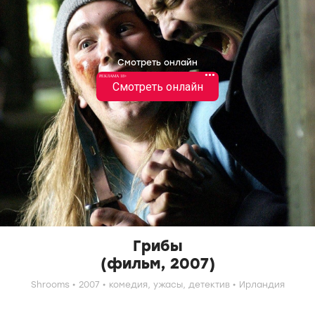
Смотреть онлайн
•••
РЕКЛАМА 18+
Смотреть онлайн
Грибы
(фильм, 2007)
Shrooms
2007
комедия,
ужасы,
детектив
Ирландия