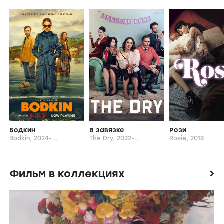
Бодкин
В завязке
Рози
Bodkin,
2024-...
The Dry,
2022-...
Rosie,
2018
Фильм в коллекциях
icon