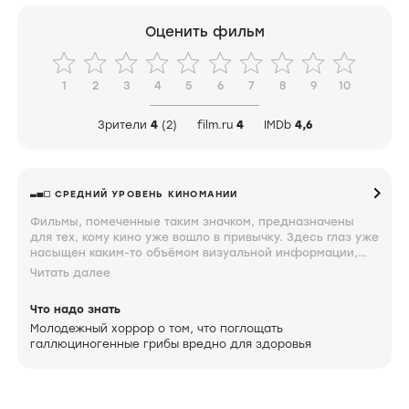
Оценить фильм
1
2
3
4
5
6
7
8
9
10
Зрители
4
(2)
film.ru
4
IMDb
4,6
СРЕДНИЙ УРОВЕНЬ КИНОМАНИИ
Фильмы, помеченные таким значком, предназначены
для тех, кому кино уже вошло в привычку. Здесь глаз уже
насыщен каким-то объёмом визуальной информации,
мозг неплохо ориентируется в происходящем на экране,
Читать далее
а мысли по поводу увиденного близки к сути. Знание и
интерес к фильмам под таким значком свидетельствуют
Что надо знать
о том, что вы довольно крепко увязли.
Молодежный хоррор о том, что поглощать
галлюциногенные грибы вредно для здоровья