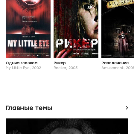
Одним глазком
Рикер
Развлечение
My Little Eye,
2002
Reeker,
2005
Amusement,
200
Главные темы
icon