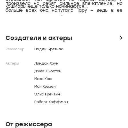
произвела на ребят сильное впечатление, но
кошмары еще только начинаются...
больше всех она напугала Тару — ведь в ее
видениях Блуто погибает от рук одного из
Черных Братьев...
Создатели и актеры
icon
Режиссер
Пэдди Бретнах
Актеры
Линдси Хоун
Джек Хьюстон
Макс Кэш
Мая Хейзен
Элис Гречзин
Роберт Хоффман
От режиссера