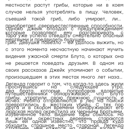
местности растут грибы, которые ни в коем
случае нельзя употреблять в пищу. Человек,
съевший такой гриб, либо умирает, либо
приобретает сверхъестественные способности,
Однако Джейк опоздал с предупреждением:
которые позволяют ему разговаривать с
Тара уже успела отведать смертельно опасный
мертвыми и предвидеть будущее.
гриб. Девушке повезло — ей удалось выжить, но
с этого момента несчастную начинают мучить
видения ужасной смерти Блуто, о которых она
не решается поведать друзьям. В одном из
своих рассказов Джейк упоминает о событии,
произошедшем в этих местах много лет назад.
Легенда говорит о том, что когда-то здесь жили
Проснувшись на следующее утро,
два брата, которые, попробовав ядовитые
путешественники обнаруживают, что Блуто
грибы, утратили свою прежнюю сущность и
исчез. Ребята отправляются в лес на поиски
превратились в жестоких убийц. С тех пор
друга и в скором времени обнаруживают его
людская молва окрестила их Черными Братьями,
изувеченное тело. Видение Тары сбылось. Но
и жители окрестных деревень стараются
лишь ей одной известно, что правда куда
обходить страшное место стороной. Легенда
страшнее, чем кажется на первый взгляд, и