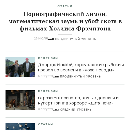
СТАТЬИ
Порнографический лимон,
математическая заумь и убой скота в
фильмах Холлиса Фрэмптона
29 ИЮЛЯ
ПРОДВИНУТЫЙ УРОВЕНЬ
РЕЦЕНЗИИ
Джордж МакКей, корнуоллские рыбаки и
провал во времени в «Розе Невады»
6 августа
ПРОДВИНУТЫЙ УРОВЕНЬ
РЕЦЕНЗИИ
Страхи материнства, живые деревья и
Руперт Гринт в хорроре «Дитя ночи»
3 августа
СРЕДНИЙ УРОВЕНЬ
СТАТЬИ