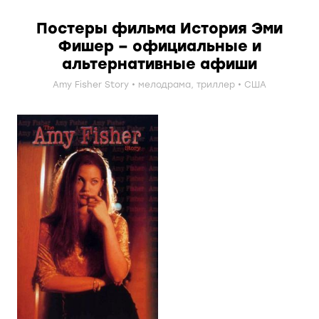
Постеры фильма История Эми
Фишер – официальные и
альтернативные афиши
Amy Fisher Story
мелодрама
,
триллер
США