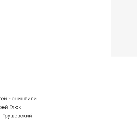
гей Чонишвили
рей Глюк
г Грушевский