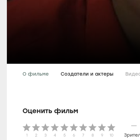
О фильме
Создатели и актеры
Виде
Оценить фильм
—
Зрите
1
2
3
4
5
6
7
8
9
10