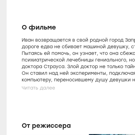
О фильме
Иван возвращается в свой родной город Зап
дороге едва не сбивает машиной девушку, 
Пытаясь ей помочь, он узнает, что она сбеж
психиатрической лечебницы гениального, н
доктора Страуса. Злой доктор не только тай
Он ставил над ней эксперименты, подключая
компьютеру, переносившему душу девушки н
страшную анти-реальность. Героине непрос
миру, вырвавшись из когтей дьявольского до
действительно ли ей удалось спастись? От
удержать девушку, доктор Страус совершае
– с помощью компьютера он "запирает" дев
анти-реальности, откуда ее и спасают Иван
От режиссера
Ильей и Аркадием...