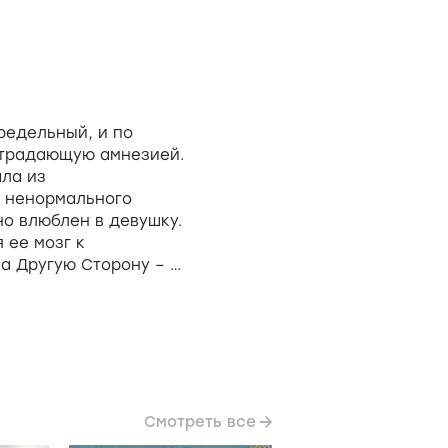
редельный, и по
страдающую амнезией.
ала из
о ненормального
но влюблен в девушку.
 ее мозг к
а Другую Сторону – в
то приспособиться к
ктора. Но
чаянно пытаясь
т последнюю подлость
ушку на самом дне
 со своими друзьями
Смотреть все