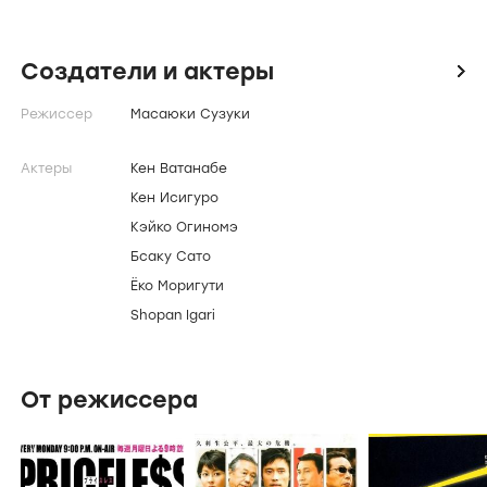
Создатели и актеры
icon
Режиссер
Масаюки Сузуки
Актеры
Кен Ватанабе
Кен Исигуро
Кэйко Огиномэ
Бсаку Сато
Ёко Моригути
Shopan Igari
От режиссера