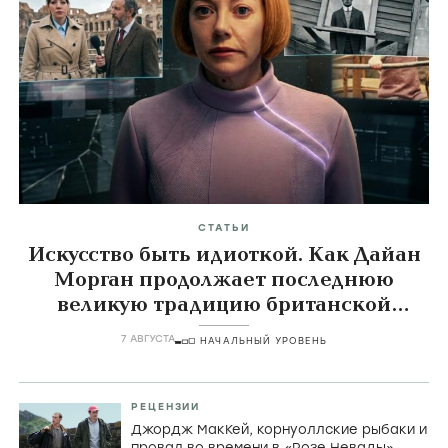
СТАТЬИ
Искусство быть идиоткой. Как Дайан
Морган продолжает последнюю
великую традицию британской
комедии
7 АВГУСТА
НАЧАЛЬНЫЙ УРОВЕНЬ
РЕЦЕНЗИИ
Джордж МакКей, корнуоллские рыбаки и
провал во времени в «Розе Невады»