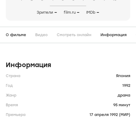
Зрители
—
film.ru
—
IMDb
—
О фильме
Видео
Смотреть онлайн
Информация
Информация
Страна
Япония
Год
1992
Жанр
драма
Время
95 минут
Премьера
17 апреля 1992 (МИР)