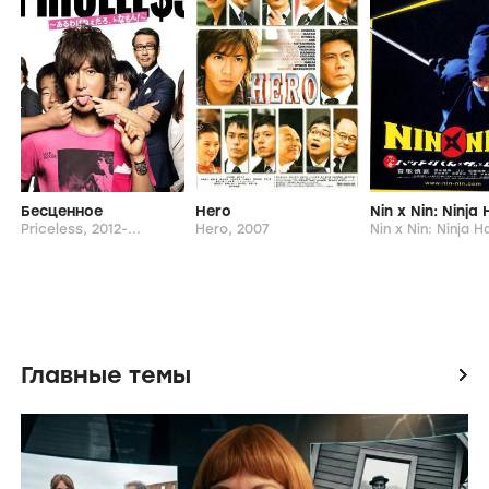
Бесценное
Hero
Priceless,
2012-...
Hero,
2007
Главные темы
icon