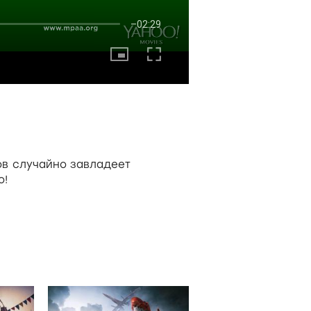
ов случайно завладеет
о!