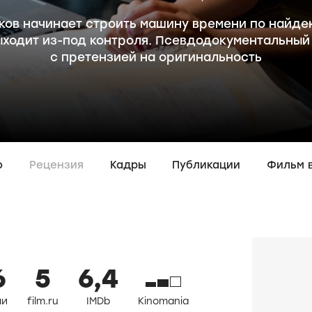
ков начинает строить машину времени по найд
выходит из-под контроля. Псевдодокументальны
с претензией на оригинальность
о
Рецензия
Кадры
Публикации
Фильм 
6
5
6,4
ли
film.ru
IMDb
Kinomania