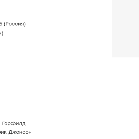
января 2015 (Россия)
ия)
и Гарфилд
рик Джонсон