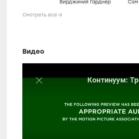
Вирджиния Гарднер
Сэм
Смотреть все
Видео
P