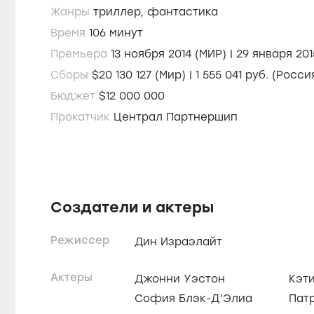
Жанры
триллер,
фантастика
Время
106 минут
Премьера
13 ноября 2014 (МИР) | 29 
Сборы
$20 130 127 (Мир) | 1 555 041 руб. (Росс
Бюджет
$12 000 000
Прокатчик
Централ Партнершип
Создатели и актеры
Режиссер
Дин Израэлайт
Актеры
Джонни Уэстон
Кэт
София Блэк-Д’Элиа
Пат