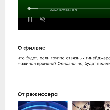
a
L
o
a
U
d
u
n
e
m
d
u
:
t
8
e
.
s
4
О фильме
5
%
Что будет, если группа отвязных тинейджер
e
машиной времени? Однозначно, будет весел
От режиссера