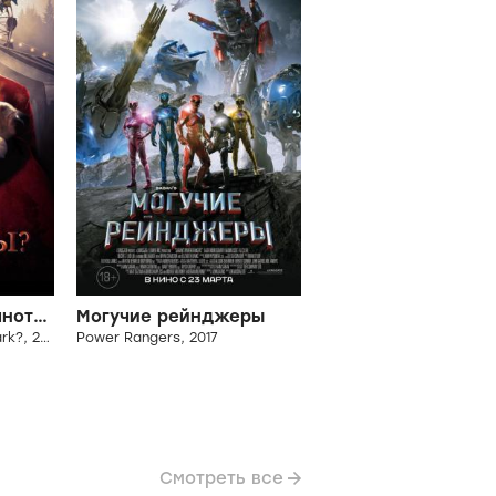
Боишься ли ты темноты?
Могучие рейнджеры
Are You Afraid of the Dark?, 2019-...
Power Rangers, 2017
Смотреть все