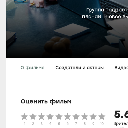
Группа подрост
планам, н овсе 
О фильме
Создатели и актеры
Виде
Оценить фильм
5.
Зрите
1
2
3
4
5
6
7
8
9
10