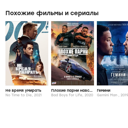
Похожие фильмы и сериалы
Не время умирать
Плохие парни навсегда
Гемини
No Time to Die,
2021
Bad Boys for Life,
2020
Gemini Man ,
201