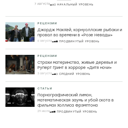
комедии
7 АВГУСТА
НАЧАЛЬНЫЙ УРОВЕНЬ
РЕЦЕНЗИИ
Джордж МакКей, корнуоллские рыбаки и
провал во времени в «Розе Невады»
6 августа
ПРОДВИНУТЫЙ УРОВЕНЬ
РЕЦЕНЗИИ
Страхи материнства, живые деревья и
Руперт Гринт в хорроре «Дитя ночи»
3 августа
СРЕДНИЙ УРОВЕНЬ
СТАТЬИ
Порнографический лимон,
математическая заумь и убой скота в
фильмах Холлиса Фрэмптона
29 июля
ПРОДВИНУТЫЙ УРОВЕНЬ