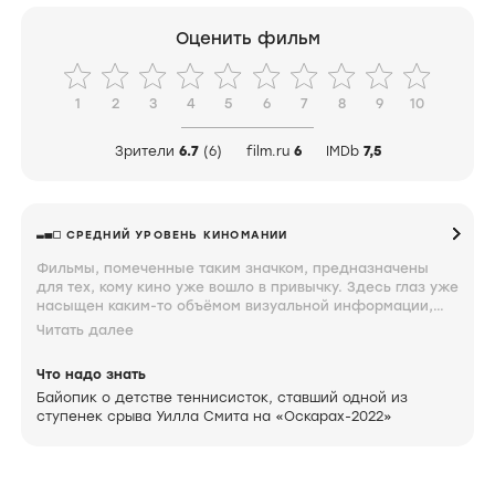
Оценить фильм
1
2
3
4
5
6
7
8
9
10
Зрители
6.7
(6)
film.ru
6
IMDb
7,5
СРЕДНИЙ УРОВЕНЬ КИНОМАНИИ
Фильмы, помеченные таким значком, предназначены
для тех, кому кино уже вошло в привычку. Здесь глаз уже
насыщен каким-то объёмом визуальной информации,
мозг неплохо ориентируется в происходящем на экране,
Читать далее
а мысли по поводу увиденного близки к сути. Знание и
интерес к фильмам под таким значком свидетельствуют
Что надо знать
о том, что вы довольно крепко увязли.
Байопик о детстве теннисисток, ставший одной из
ступенек срыва Уилла Смита на «Оскарах-2022»