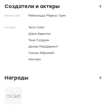
Создатели и актеры
icon
Режиссер
Рейнальдо Маркус Грин
Актеры
Уилл Смит
Джон Бернтал
Тони Голдуин
Дилан МакДермотт
Сьюзи Абромейт
Ноа Бин
Награды
icon