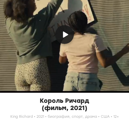
Король Ричард
(фильм, 2021)
King Richard
2021
биография,
спорт,
драма
США
12+