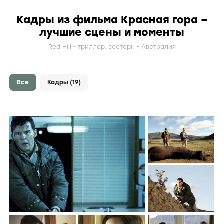
Кадры из фильма Красная гора –
лучшие сцены и моменты
Red Hill
триллер
,
вестерн
Австралия
Все
Кадры
(19)