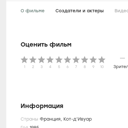
О фильме
Создатели и актеры
Виде
Оценить фильм
—
Зрите
1
2
3
4
5
6
7
8
9
10
Информация
Страны
Франция,
Кот-д’Ивуар
Год
1985