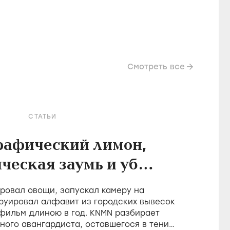
Смотреть все
СТАТЬИ
рафический лимон,
ческая заумь и убой
в фильмах Холлиса
овал овощи, запускал камеру на
Фрэмптона
руировал алфавит из городских вывесок
 фильм длиною в год. KNMN разбирает
ного авангардиста, оставшегося в тени