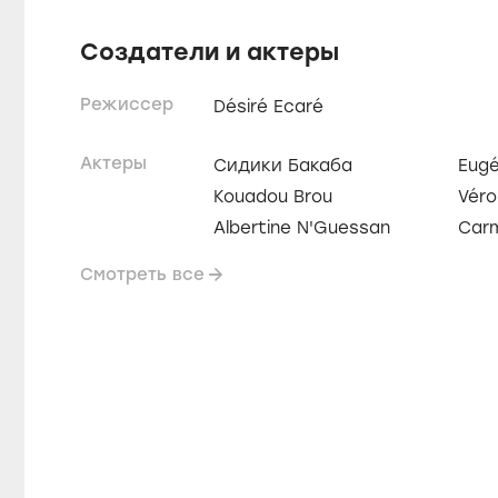
Создатели и актеры
Режиссер
Désiré Ecaré
Актеры
Сидики Бакаба
Eugé
Kouadou Brou
Véro
Albertine N'Guessan
Carm
Смотреть все