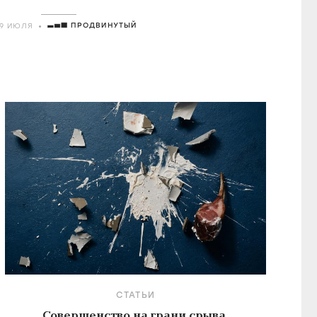
о удостоившегося восторгов от Годара
ПРОДВИНУТЫЙ
29 ИЮЛЯ
СТАТЬИ
Совершенство на грани срыва.