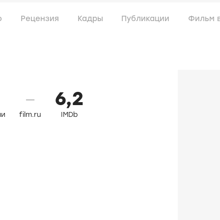
о
Рецензия
Кадры
Публикации
Фильм 
6,2
—
ли
film.ru
IMDb