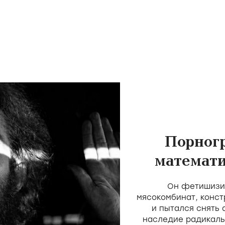
Порног
математи
скота 
Он фетишизир
мясокомбинат, конст
и пытался снять
наследие радикаль