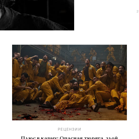
Мекаса и Дерен, н
РЕЦЕНЗИИ
Плюс в карму: Опасная тюряга, злой