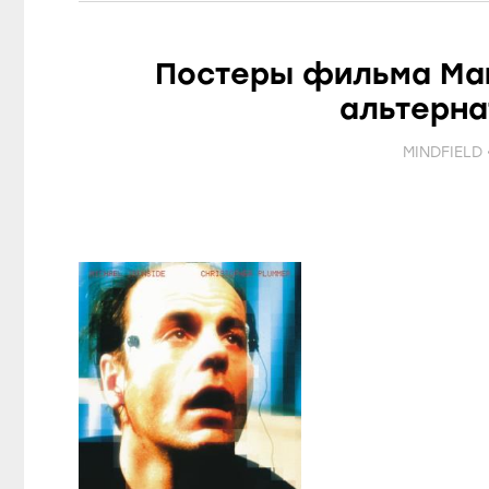
Постеры фильма Ма
альтерн
MINDFIELD