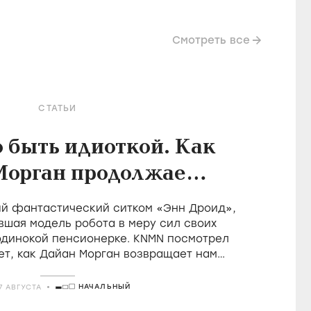
Смотреть все
СТАТЬИ
о быть идиоткой. Как
Морган продолжает
леднюю великую
й фантастический ситком «Энн Дроид»,
ицию британской
вшая модель робота в меру сил своих
одинокой пенсионерке. KNMN посмотрел
комедии
ет, как Дайан Морган возвращает нам
 удовольствие быть идиотом
НАЧАЛЬНЫЙ
7 АВГУСТА