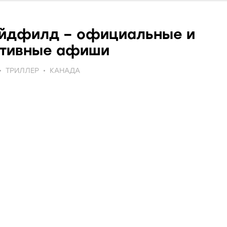
йдфилд – официальные и
ативные афиши
ТРИЛЛЕР
КАНАДА