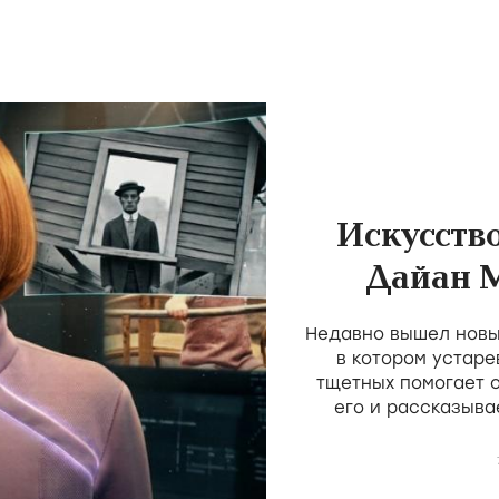
Искусств
Дайан 
пос
Недавно вышел новы
трад
в котором устаре
тщетных помогает 
его и рассказыва
простое