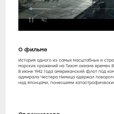
a
L
o
a
U
d
u
n
e
m
d
u
:
t
1
e
6
s
.
О фильме
6
5
%
История одного из самых масштабных и стр
e
морских сражений на Тихом океане времен В
В июне 1942 года американский флот под к
адмирала Честера Нимица одержал поворот
над японцами, понесшими катастрофические