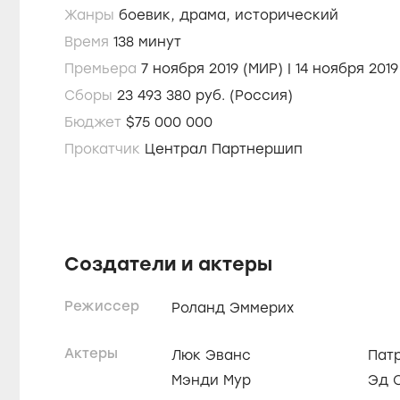
Жанры
боевик,
драма,
исторический
Время
138 минут
Премьера
7 ноября 2019 (МИР) | 14 но
Сборы
23 493 380 руб. (Россия)
Бюджет
$75 000 000
Прокатчик
Централ Партнершип
Создатели и актеры
Режиссер
Роланд Эммерих
Актеры
Люк Эванс
Пат
Мэнди Мур
Эд 