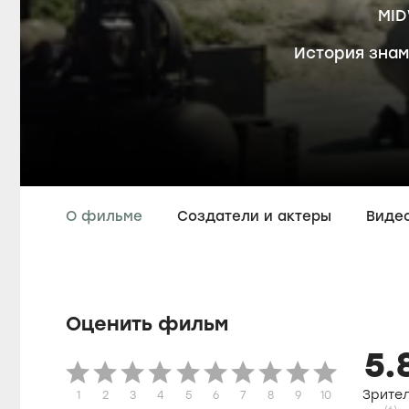
MI
История знам
О фильме
Создатели и актеры
Виде
Оценить фильм
5.
Зрите
1
2
3
4
5
6
7
8
9
10