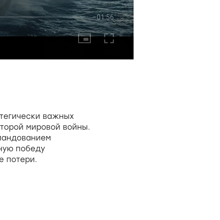
атегически важных
торой мировой войны.
омандованием
ную победу
 потери.