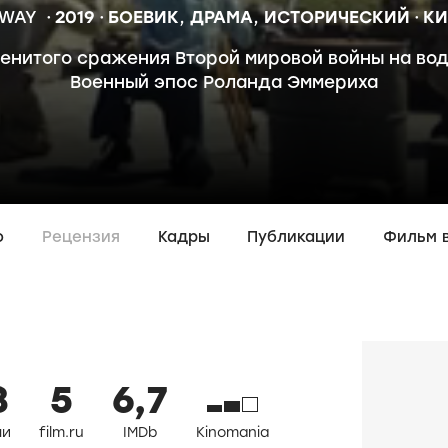
DWAY
2019
БОЕВИК
,
ДРАМА
,
ИСТОРИЧЕСКИЙ
КИ
енитого сражения Второй мировой войны на воде
Военный эпос Роланда Эммериха
о
Рецензия
Кадры
Публикации
Фильм 
8
5
6,7
ли
film.ru
IMDb
Kinomania