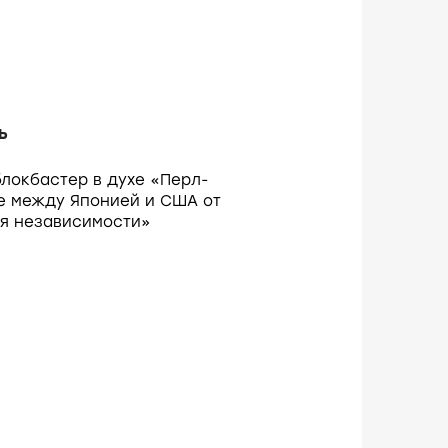
ь
локбастер в духе «Перл-
е между Японией и США от
я независимости»