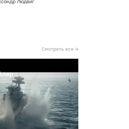
ксандр Людвиг
Смотреть все