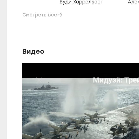
Вуди Харрельсон
Але
Смотреть все
Видео
P