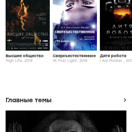
Высшее общество
Сверхъестественное
Дитя робота
High Life,
2018
At First Light,
2018
I Am Mother ,
201
Главные темы
icon