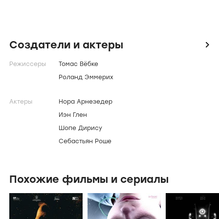
Создатели и актеры
icon
Режиссеры
Томас Вёбке
Роланд Эммерих
Актеры
Нора Арнезедер
Иэн Глен
Шопе Дирису
Себастьян Роше
Похожие фильмы и сериалы