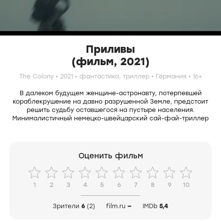
Приливы
(фильм, 2021)
The Colony
2021
фантастика,
триллер
Германия
16+
В далеком будущем женщине-астронавту, потерпевшей
кораблекрушение на давно разрушенной Земле, предстоит
решить судьбу оставшегося на пустыре населения.
Минималистичный немецко-швейцарский сай-фай-триллер
Оценить фильм
1
2
3
4
5
6
7
8
9
10
Зрители
6
(2)
film.ru
—
IMDb
5,4