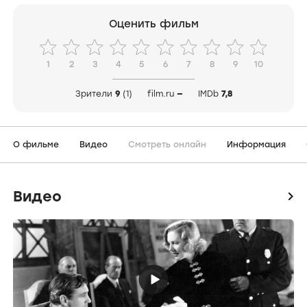
Оценить фильм
1
2
3
4
5
6
7
8
9
10
Зрители
9
(1)
film.ru
—
IMDb
7,8
О фильме
Видео
Смотреть онлайн
Информация
Видео
icon