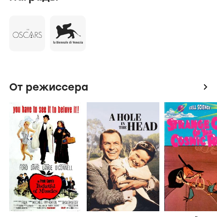
предполагала к каким серьезным последствиям
приведут ее и, конечно же, самого Дидса эти
шутливые газетные репортажи...
От режиссера
icon