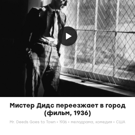
Мистер Дидс переезжает в город
(фильм, 1936)
Mr. Deeds Goes to Town
1936
мелодрама,
комедия
США