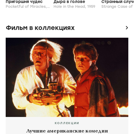
Пригоршня чудес
Дыра в голове
Pocketful of Miracles,
1961
Hole in the Head,
1959
Фильм в коллекциях
icon
КОЛЛЕКЦИИ
Лучшие американские комедии