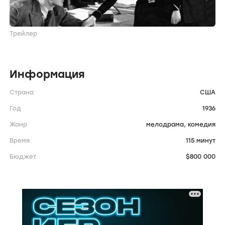
Трейлер
Информация
Страна
США
Год
1936
Жанр
мелодрама,
комедия
Время
115 минут
Бюджет
$800 000