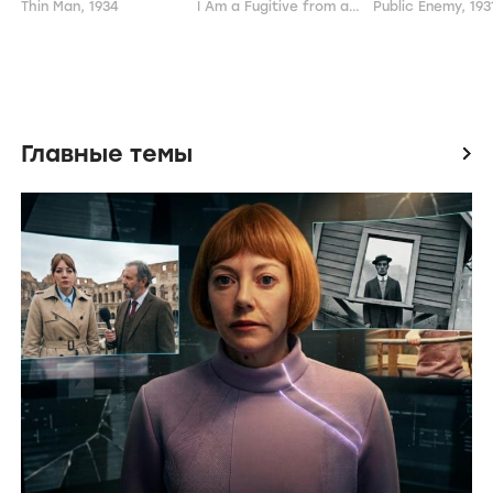
Thin Man,
1934
I Am a Fugitive from a Chain Gang,
Public Enemy,
1932
193
Главные темы
icon