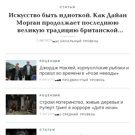
СТАТЬИ
Искусство быть идиоткой. Как Дайан
Морган продолжает последнюю
великую традицию британской
комедии
7 АВГУСТА
НАЧАЛЬНЫЙ УРОВЕНЬ
РЕЦЕНЗИИ
Джордж МакКей, корнуоллские рыбаки и
провал во времени в «Розе Невады»
6 августа
ПРОДВИНУТЫЙ УРОВЕНЬ
РЕЦЕНЗИИ
Страхи материнства, живые деревья и
Руперт Гринт в хорроре «Дитя ночи»
3 августа
СРЕДНИЙ УРОВЕНЬ
СТАТЬИ