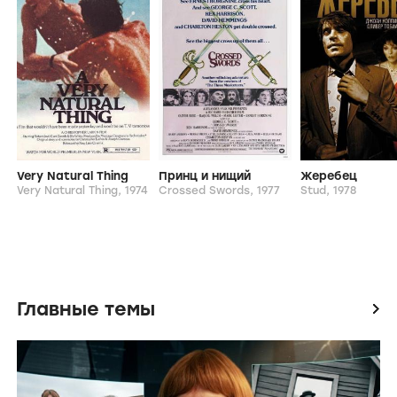
Дориан Хили
Фрэнсис Барбер
Софи Оконедо
Джейсон Дерр
Похожие фильмы и сериалы