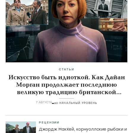
Very Natural Thing
Принц и нищий
Жеребец
Very Natural Thing,
1974
Crossed Swords,
1977
Stud,
1978
Главные темы
icon