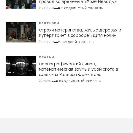
СТАТЬИ
Искусство быть идиоткой. Как Дайан
Морган продолжает последнюю
великую традицию британской
комедии
7 АВГУСТА
НАЧАЛЬНЫЙ УРОВЕНЬ
РЕЦЕНЗИИ
Джордж МакКей, корнуоллские рыбаки и
провал во времени в «Розе Невады»
6 августа
ПРОДВИНУТЫЙ УРОВЕНЬ
РЕЦЕНЗИИ
Страхи материнства, живые деревья и
Руперт Гринт в хорроре «Дитя ночи»
3 августа
СРЕДНИЙ УРОВЕНЬ
СТАТЬИ