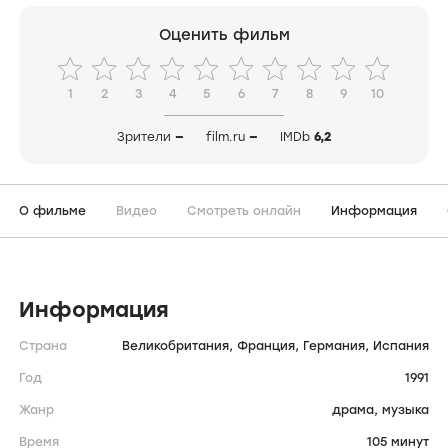
Оценить фильм
1
2
3
4
5
6
7
8
9
10
Зрители
—
film.ru
—
IMDb
6,2
О фильме
Видео
Смотреть онлайн
Информация
Информация
Страна
Великобритания,
Франция,
Германия,
Испания
Год
1991
Жанр
драма,
музыка
Время
105 минут