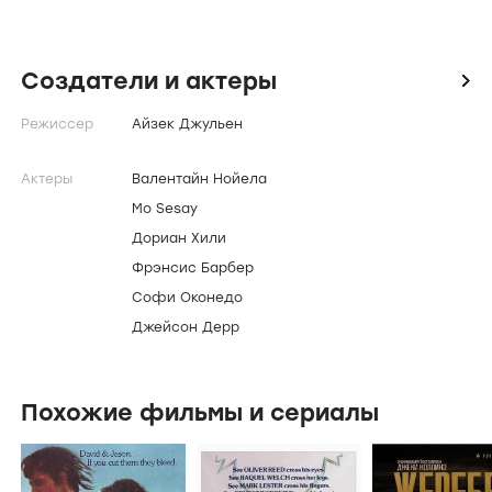
Поздно вечером в парке, где геи ищут
сексуального партнёра, одному из них наносят
смертельный удар ножом. Убийца не знает,
что жертва вела запись встречи на кассету,
и что звуки убийства были записаны на ленту.
Тем временем, пиратская радиостанция
пропагандирует рэггей как акт вызова против
консервативного БИ-БИ-СИ. А ведущие
радиостанции — один гетеросексуал,
а второй — гей. 1977 — это время, когда музыка
меньшинств и сексуальные предпочтения только
становились широко видимыми.
Создатели и актеры
icon
Режиссер
Айзек Джульен
Актеры
Валентайн Нойела
Mo Sesay