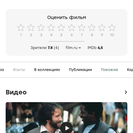
Оценить фильм
1
2
3
4
5
6
7
8
9
10
Зрители
7.8
(4)
film.ru
—
IMDb
6,5
ра
Факты
В коллекциях
Публикации
Похожие
Ка
Видео
icon