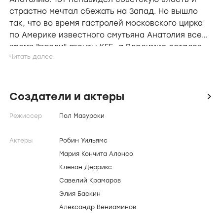
страстно мечтал сбежать на Запад. Но вышло
так, что во время гастролей московского цирка
по Америке известного смутьяна Анатолия все
время "пасли" агенты КГБ, а Владимир остался
без "опеки". И наступает момент, когда робкий и
тихий музыкант должен принять решение:
остаться верным идеалом социализма - или
сделать решительный шаг навстречу новой
Создатели и актеры
icon
жизни, большой любви и, конечно же, желанной
Режиссер
Пол Мазурски
свободе...
Актеры
Робин Уильямс
Мария Кончита Алонсо
Клеван Деррикс
Савелий Крамаров
Элия Баскин
Александр Вениаминов