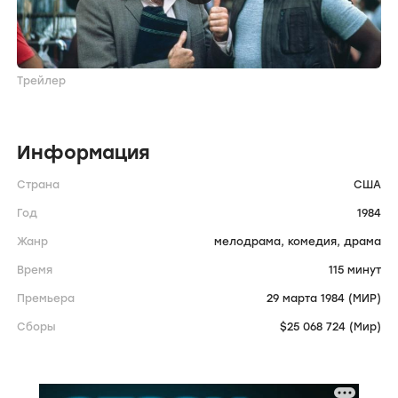
Трейлер
Информация
Страна
США
Год
1984
Жанр
мелодрама,
комедия,
драма
Время
115 минут
Премьера
29 марта 1984 (МИР)
Сборы
$25 068 724 (Мир)