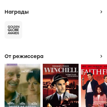
Награды
icon
От режиссера
icon