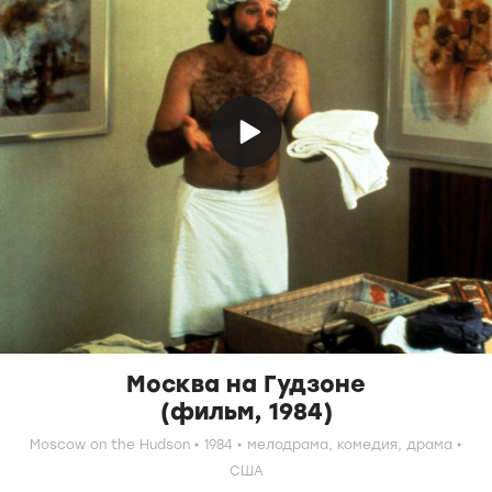
Москва на Гудзоне
(фильм, 1984)
Moscow on the Hudson
1984
мелодрама,
комедия,
драма
США