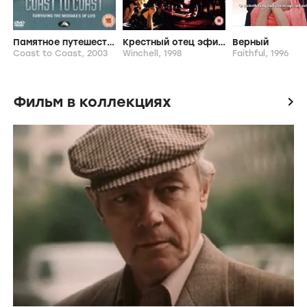
Памятное путешествие
Крестный отец эфира
Верный
Coast to Coast,
2003
Winchell,
1998
Faithful,
1996
Фильм в коллекциях
icon