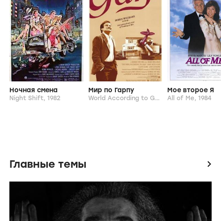
Ночная смена
Мир по Гарпу
Мое второе Я
Night Shift,
1982
World According to Garp,
All of Me,
1982
1984
Главные темы
icon