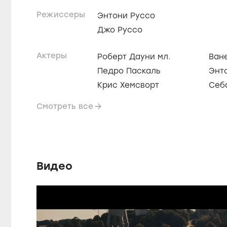
Режиссеры
Энтони Руссо
Джо Руссо
Актеры
Роберт Дауни мл.
Ван
Педро Паскаль
Энт
Крис Хемсворт
Себ
Смотреть все
Видео