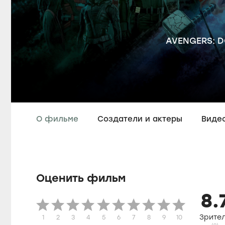
AVENGERS: 
О фильме
Создатели и актеры
Виде
Оценить фильм
8.
Зрите
1
2
3
4
5
6
7
8
9
10