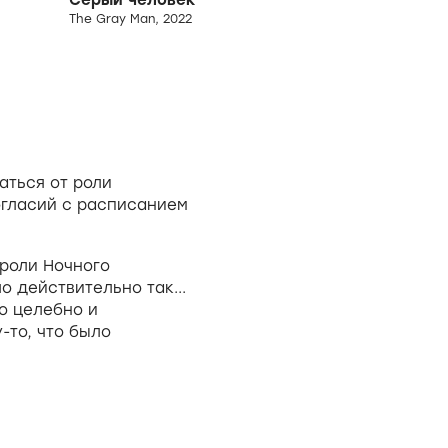
Серый человек
The Gray Man, 2022
аться от роли
огласий с расписанием
 роли Ночного
о действительно так...
о целебно и
-то, что было
ый раз".;
и: Династия Кан", и в
ль, злодей-
муравья и осы: