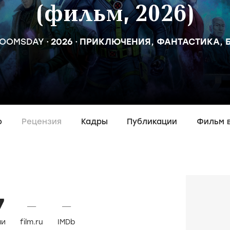
(фильм, 2026)
DOOMSDAY
2026
ПРИКЛЮЧЕНИЯ
,
ФАНТАСТИКА
,
о
Рецензия
Кадры
Публикации
Фильм 
7
—
—
ли
film.ru
IMDb