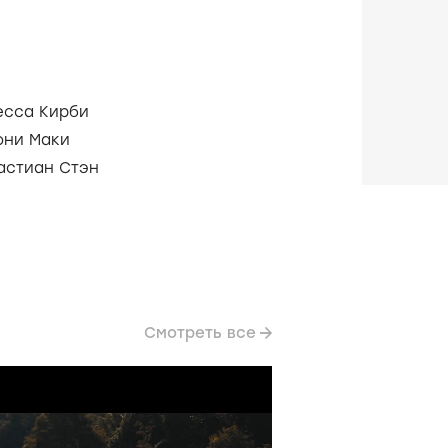
есса Кирби
они Маки
астиан Стэн
Смотреть все