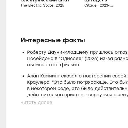
Электрический штат
Цитадель
The Electric State, 2025
Citadel, 2023-...
Интересные факты
Роберту Дауни-младшему пришлось отказ
Посейдона в "Одиссее" (2026) из-за разн
съемок этого фильма.
Алан Камминг сказал о повторении своей
Краулера: "Это было потрясающе. Это был
в некотором роде, это было действительн
действительно приятно - вернуться к чему
ужасным опытом, когда я делал это в перв
Первоначально фильм назывался "Мстител
нем должен был сниматься Кан Завоевате
путешественник во времени из "Человека-