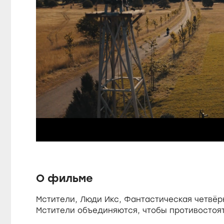
P
a
L
o
a
U
d
u
n
e
m
d
u
:
t
1
e
0
s
0
О фильме
.
0
0
Мстители, Люди Икс, Фантастическая четвёр
e
%
Мстители объединяются, чтобы противостоят