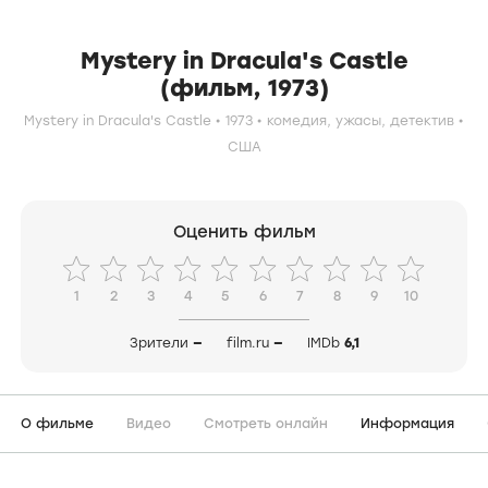
Mystery in Dracula's Castle
(фильм, 1973)
Mystery in Dracula's Castle
1973
комедия,
ужасы,
детектив
США
Оценить фильм
1
2
3
4
5
6
7
8
9
10
Зрители
—
film.ru
—
IMDb
6,1
О фильме
Видео
Смотреть онлайн
Информация