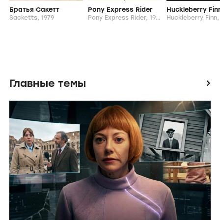
Братья Сакетт
Pony Express Rider
Huckleberry Fin
Sacketts,
1979
Pony Express Rider,
1976
Huckleberry Finn
Главные темы
icon