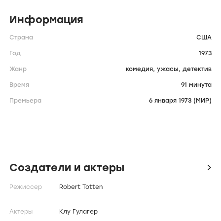
Информация
Страна
США
Год
1973
Жанр
комедия,
ужасы,
детектив
Время
91 минута
Премьера
6 января 1973 (МИР)
Создатели и актеры
icon
Режиссер
Robert Totten
Актеры
Клу Гулагер