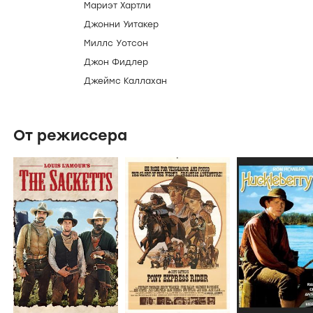
Мариэт Хартли
Джонни Уитакер
Миллс Уотсон
Джон Фидлер
Джеймс Каллахан
От режиссера