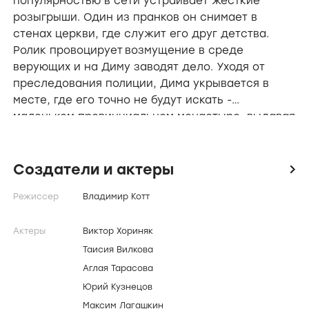
популярностью в сети устраивает жесткие
розыгрыши. Один из пранков он снимает в
стенах церкви, где служит его друг детства.
Ролик провоцирует возмущение в среде
верующих и на Диму заводят дело. Уходя от
преследования полиции, Дима укрывается в
месте, где его точно не будут искать -
маленьком провинциальном монастыре, выдавая
себя за того самого друга-послушника.
Создатели и актеры
icon
Режиссер
Владимир Котт
Актеры
Виктор Хориняк
Таисия Вилкова
Аглая Тарасова
Юрий Кузнецов
Максим Лагашкин