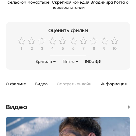
сельском монастыре. Скрепная комедия Владимира Котта о
перевоспитании
Оценить фильм
1
2
3
4
5
6
7
8
9
10
Зрители
—
film.ru
—
IMDb
5,5
О фильме
Видео
Смотреть онлайн
Информация
Видео
icon