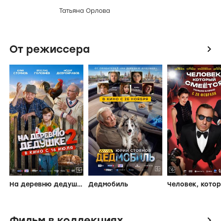
Татьяна Орлова
От режиссера
icon
На деревню дедушке 2
Дедмобиль
Фильм в коллекциях
icon