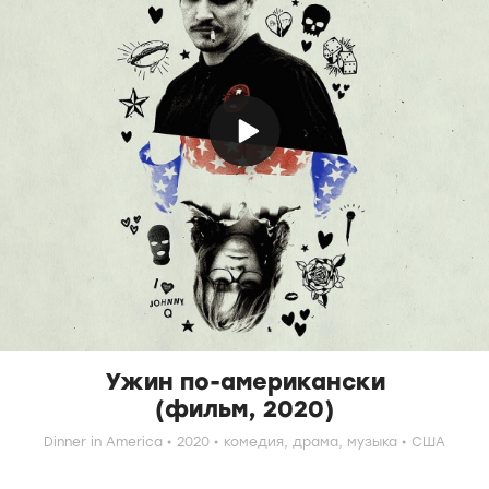
Ужин по-американски
(фильм, 2020)
Dinner in America
2020
комедия,
драма,
музыка
США