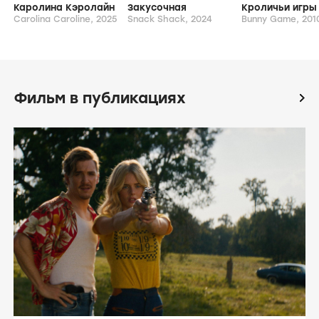
Каролина Кэролайн
Закусочная
Кроличьи игры
Carolina Caroline,
2025
Snack Shack,
2024
Bunny Game,
201
Фильм в публикациях
icon