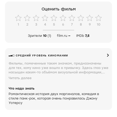
Оценить фильм
1
2
3
4
5
6
7
8
9
10
Зрители
10
(1)
film.ru
—
IMDb
7,5
СРЕДНИЙ УРОВЕНЬ КИНОМАНИИ
Фильмы, помеченные таким значком, предназначены
для тех, кому кино уже вошло в привычку. Здесь глаз уже
насыщен каким-то объёмом визуальной информации,
мозг неплохо ориентируется в происходящем на экране,
Читать далее
а мысли по поводу увиденного близки к сути. Знание и
интерес к фильмам под таким значком свидетельствуют
Что надо знать
о том, что вы довольно крепко увязли.
Романтическая история двух маргиналов, комедия в
стиле панк-рок, которая очень понравилась Джону
Уотерсу