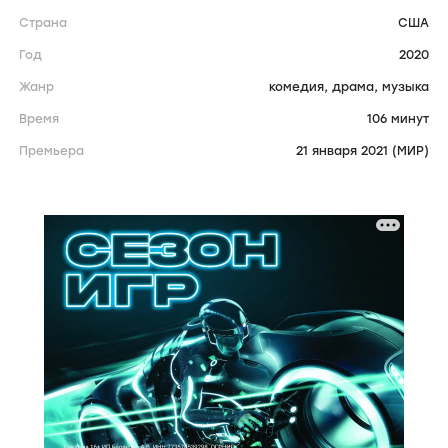
Страна
США
Год
2020
Жанр
комедия,
драма,
музыка
Время
106 минут
Премьера
21 января 2021 (МИР)