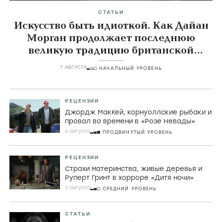
СТАТЬИ
Искусство быть идиоткой. Как Дайан
Морган продолжает последнюю
великую традицию британской
комедии
7 АВГУСТА
НАЧАЛЬНЫЙ УРОВЕНЬ
РЕЦЕНЗИИ
Джордж МакКей, корнуоллские рыбаки и
провал во времени в «Розе Невады»
6 августа
ПРОДВИНУТЫЙ УРОВЕНЬ
РЕЦЕНЗИИ
Страхи материнства, живые деревья и
Руперт Гринт в хорроре «Дитя ночи»
3 августа
СРЕДНИЙ УРОВЕНЬ
СТАТЬИ