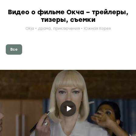
Видео о фильме Окча – трейлеры,
тизеры, съемки
Okja
драма
,
приключения
Южная Корея
Все