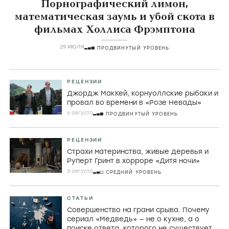
Порнографический лимон,
математическая заумь и убой скота в
фильмах Холлиса Фрэмптона
29 ИЮЛЯ
ПРОДВИНУТЫЙ УРОВЕНЬ
РЕЦЕНЗИИ
Джордж МакКей, корнуоллские рыбаки и
провал во времени в «Розе Невады»
6 августа
ПРОДВИНУТЫЙ УРОВЕНЬ
РЕЦЕНЗИИ
Страхи материнства, живые деревья и
Руперт Гринт в хорроре «Дитя ночи»
3 августа
СРЕДНИЙ УРОВЕНЬ
СТАТЬИ
Совершенство на грани срыва. Почему
сериал «Медведь» — не о кухне, а о
поиске ответа, которого не существует