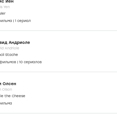
ис Йен
is Yen
ler
фильма
|
1 сериал
вид Андриоле
id Andriole
cil Stache
 фильмов
|
10 сериалов
м Олсен
 Olson
ie the Cheese
фильма