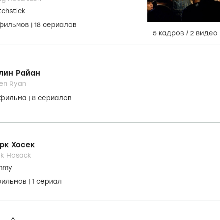
chstick
 фильмов
|
18 сериалов
5 кадров
/
2 видео
лин Райан
een Ryan
 фильма
|
8 сериалов
рк Хосек
k Hosack
mmy
фильмов
|
1 сериал