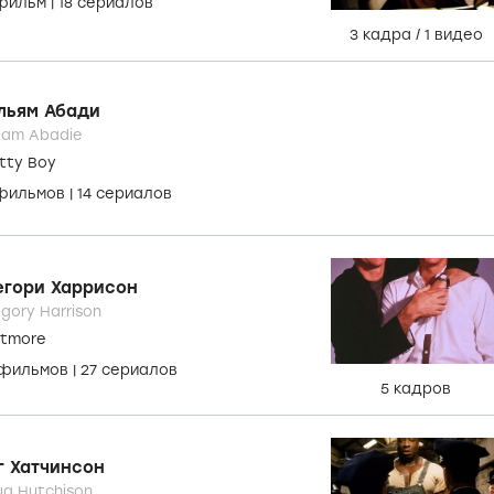
 фильм
|
18 сериалов
3 кадра
/
1 видео
льям Абади
liam Abadie
tty Boy
 фильмов
|
14 сериалов
егори Харрисон
gory Harrison
itmore
 фильмов
|
27 сериалов
5 кадров
г Хатчинсон
g Hutchison