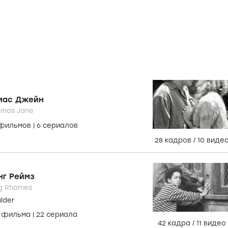
мас Джейн
omas Jane
 фильмов
|
6 сериалов
28 кадров
/
10 виде
нг Реймз
g Rhames
lder
4 фильма
|
22 сериала
42 кадра
/
11 видео