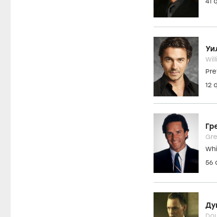
41
Уи
Wil
Pre
12
Гр
Gre
Wh
56
Ду
Dou