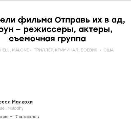
ели фильма Отправь их в ад,
оун – режиссеры, актеры,
съемочная группа
 HELL, MALONE
ТРИЛЛЕР
,
КРИМИНАЛ
,
БОЕВИК
США
ссел Малкэхи
sell Mulcahy
 фильм
|
7 сериалов