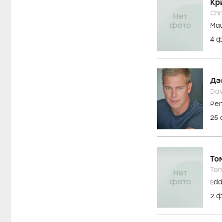
Кр
Chr
Mau
4 
Дэ
Dav
Pen
25
То
Tom
Edd
2 