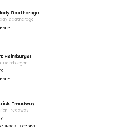
lody Deatherage
lody Deatherage
фильм
rt Heimburger
t Heimburger
rk
фильм
trick Treadway
rick Treadway
ry
фильмов
|
1 сериал