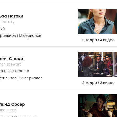
ьза Патаки
a Pataky
lyn
 фильмов
|
12 сериалов
3 кадра
/
4 видео
енч Стюарт
nch Stewart
nkie the Crooner
 фильмов
|
36 сериалов
2 кадра
/
3 видео
ланд Орсер
and Orser