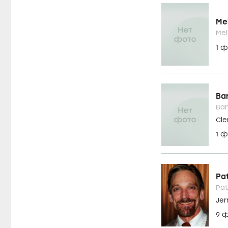
Me
Me
1 
Ba
Bar
Cle
1 
Pa
Pat
Jer
9 