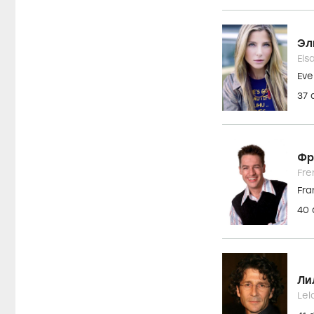
Эл
Els
Eve
37
Фр
Fre
Fra
40
Ли
Lel