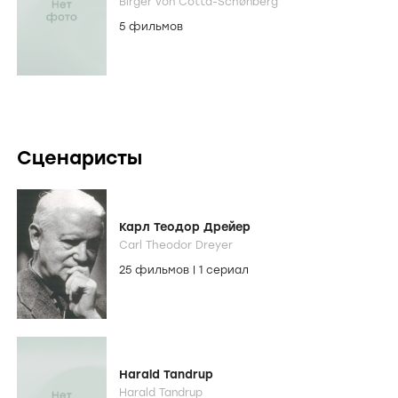
Birger von Cotta-Schønberg
5 фильмов
Сценаристы
Карл Теодор Дрейер
Carl Theodor Dreyer
25 фильмов
|
1 сериал
Harald Tandrup
Harald Tandrup