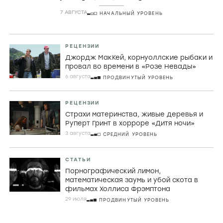
комедии
7 АВГУСТА
НАЧАЛЬНЫЙ УРОВЕНЬ
РЕЦЕНЗИИ
Джордж МакКей, корнуоллские рыбаки и
провал во времени в «Розе Невады»
6 августа
ПРОДВИНУТЫЙ УРОВЕНЬ
РЕЦЕНЗИИ
Страхи материнства, живые деревья и
Руперт Гринт в хорроре «Дитя ночи»
3 августа
СРЕДНИЙ УРОВЕНЬ
СТАТЬИ
Порнографический лимон,
математическая заумь и убой скота в
фильмах Холлиса Фрэмптона
29 июля
ПРОДВИНУТЫЙ УРОВЕНЬ