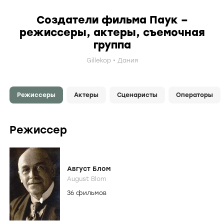
Создатели фильма Паук –
режиссеры, актеры, съемочная
группа
Gillekop
Дания
Режиссеры
Актеры
Сценаристы
Операторы
Режиссер
Август Блом
August Blom
36 фильмов