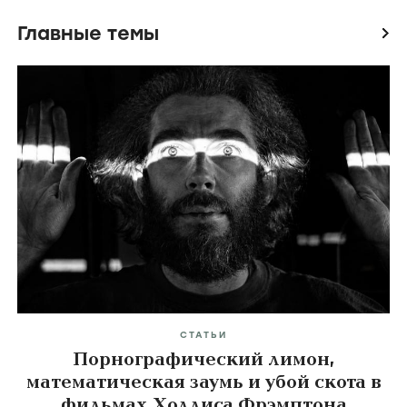
Главные темы
icon
СТАТЬИ
Порнографический лимон,
математическая заумь и убой скота в
фильмах Холлиса Фрэмптона