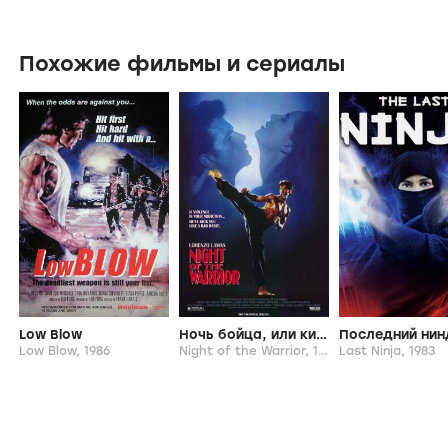
Похожие фильмы и сериалы
Low Blow
Ночь бойца, или кикбоксинг в США
Последний нин
Low Blow,
1986
Night of the Warrior,
1991
Last Ninja,
1983