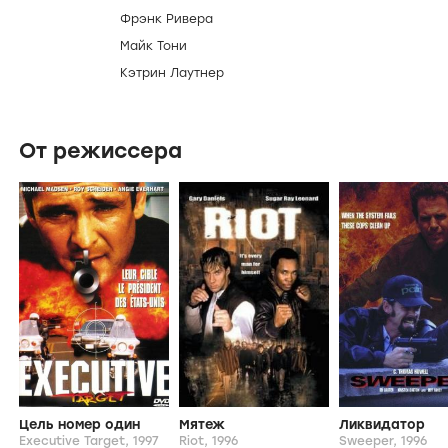
Фрэнк Ривера
Майк Тони
Кэтрин Лаутнер
От режиссера
Цель номер один
Мятеж
Ликвидатор
Executive Target,
1997
Riot,
1996
Sweeper,
1996