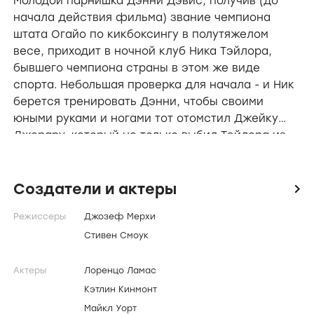
Молодой парнишка Дэнни Дэвис, получив (до
начала действия фильма) звание чемпиона
штата Огайо по кикбоксингу в полутяжелом
весе, приходит в ночной клуб Ника Тэйлора,
бывшего чемпиона страны в этом же виде
спорта. Небольшая проверка для начала - и Ник
берется тренировать Дэнни, чтобы своими
юными руками и ногами тот отомстил Джейку
Джерару, который не только выбил Тэйлора из
большого спорта, но и увел от него жену.
Создатели и актеры
icon
Режиссеры
Джозеф Мерхи
Стивен Смоук
Актеры
Лоренцо Ламас
Кэтлин Кинмонт
Майкл Уорт