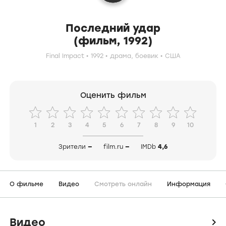
Последний удар
(фильм, 1992)
Final Impact
1992
драма,
боевик
США
Оценить фильм
1
2
3
4
5
6
7
8
9
10
Зрители
—
film.ru
—
IMDb
4,6
О фильме
Видео
Смотреть онлайн
Информация
Видео
icon