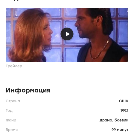
Трейлер
Информация
Страна
США
Год
1992
Жанр
драма,
боевик
Время
99 минут