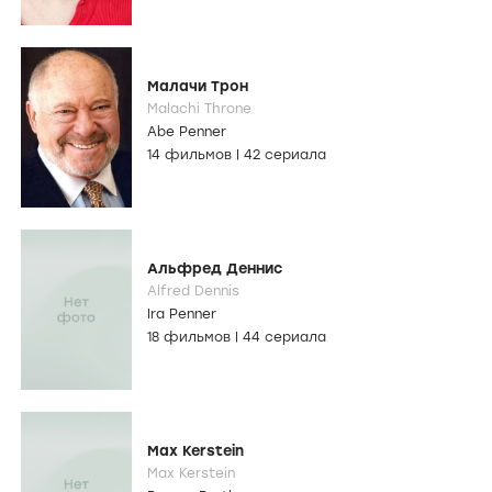
Малачи Трон
Malachi Throne
Abe Penner
14 фильмов
|
42 сериала
Альфред Деннис
Alfred Dennis
Ira Penner
18 фильмов
|
44 сериала
Max Kerstein
Max Kerstein