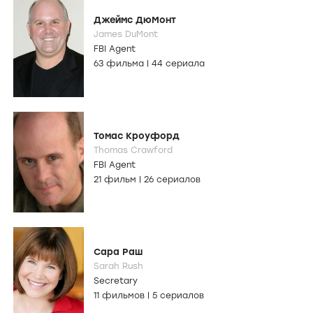
Джеймс ДюМонт
James DuMont
FBI Agent
63 фильма
|
44 сериала
Томас Кроуфорд
Thomas Crawford
FBI Agent
21 фильм
|
26 сериалов
Сара Раш
Sarah Rush
Secretary
11 фильмов
|
5 сериалов