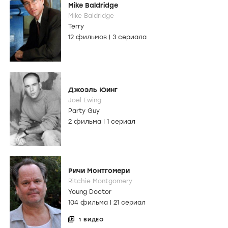
Mike Baldridge
Mike Baldridge
Terry
12 фильмов
|
3 сериала
Джоэль Юинг
Joel Ewing
Party Guy
2 фильма
|
1 сериал
Ричи Монтгомери
Ritchie Montgomery
Young Doctor
104 фильма
|
21 сериал
1 ВИДЕО