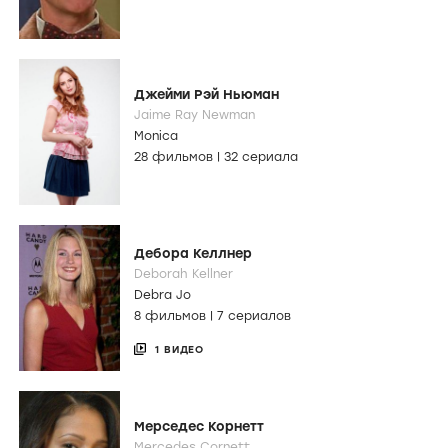
Джейми Рэй Ньюман
Jaime Ray Newman
Monica
28 фильмов
|
32 сериала
Дебора Келлнер
Deborah Kellner
Debra Jo
8 фильмов
|
7 сериалов
1 ВИДЕО
Мерседес Корнетт
Mercedes Cornett