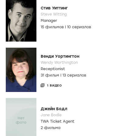
Стив Уиттинг
Steve Witting
Manager
15 фильмов
|
10 сериалов
Венди Уортингтон
Wendy Worthington
Receptionist
31 фильм
|
13 сериалов
1 ВИДЕО
Джейн Бодл
Jane Bodle
TWA Ticket Agent
2 фильма