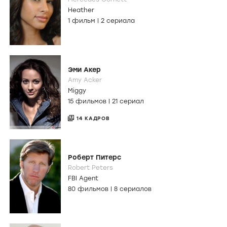
Heather
1 фильм
|
2 сериала
Эми Акер
Amy Acker
Miggy
15 фильмов
|
21 сериал
14 КАДРОВ
Роберт Питерс
Robert Peters
FBI Agent
80 фильмов
|
8 сериалов