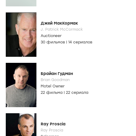
Джей МакКормак
J. Patrick McCormack
Auctioneer
30 фильмов
|
14 сериалов
Брайан Гудман
Brian Goodman
Motel Owner
22 фильма
|
22 сериала
Ray Proscia
Ray Proscia