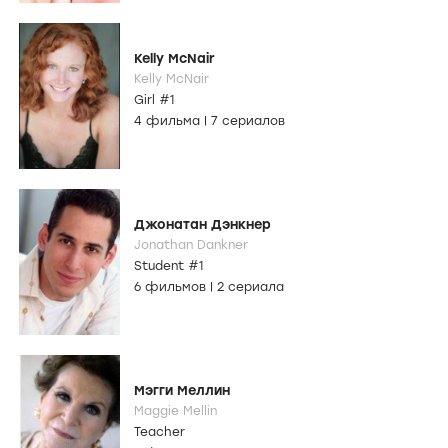
Kelly McNair
Kelly McNair
Girl #1
4 фильма
|
7 сериалов
Джонатан Дэнкнер
Jonathan Dankner
Student #1
6 фильмов
|
2 сериала
Мэгги Меллин
Maggie Mellin
Teacher