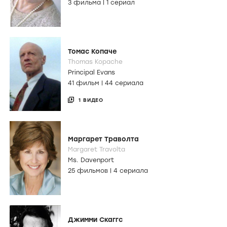
3 фильма
|
1 сериал
Томас Копаче
Thomas Kopache
Principal Evans
41 фильм
|
44 сериала
1 ВИДЕО
Маргарет Траволта
Margaret Travolta
Ms. Davenport
25 фильмов
|
4 сериала
Джимми Скаггс