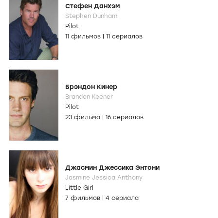
Стефен Данхэм
Stephen Dunham
Pilot
11 фильмов
|
11 сериалов
Брэндон Кинер
Brandon Keener
Pilot
23 фильма
|
16 сериалов
Джасмин Джессика Энтони
Jasmine Jessica Anthony
Little Girl
7 фильмов
|
4 сериала