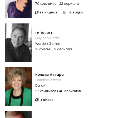
70 фильмов
|
22 сериала
88 КАДРОВ
13 ВИДЕО
Ги Товетт
Guy Thauvette
Warden Garren
21 фильм
|
2 сериала
Кэндис Аззара
Candice Azzara
Darcy
27 фильмов
|
40 сериалов
1 ВИДЕО