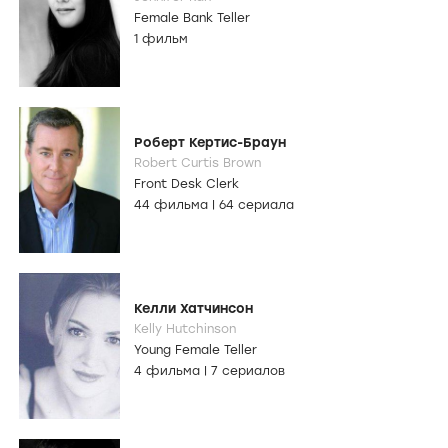
Female Bank Teller
1 фильм
Роберт Кертис-Браун
Robert Curtis Brown
Front Desk Clerk
44 фильма
|
64 сериала
Келли Хатчинсон
Kelly Hutchinson
Young Female Teller
4 фильма
|
7 сериалов