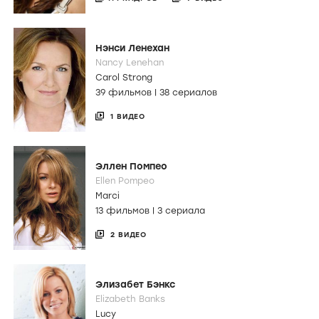
Нэнси Ленехан
Nancy Lenehan
Carol Strong
39 фильмов
|
38 сериалов
1 ВИДЕО
Эллен Помпео
Ellen Pompeo
Marci
13 фильмов
|
3 сериала
2 ВИДЕО
Элизабет Бэнкс
Elizabeth Banks
Lucy