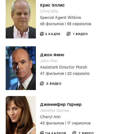
Крис Эллис
Chris Ellis
Special Agent Witkins
68 фильмов
|
58 сериалов
2 КАДРА
1 ВИДЕО
Джон Финн
John Finn
Assistant Director Marsh
47 фильмов
|
22 сериала
3 ВИДЕО
Дженнифер Гарнер
Jennifer Garner
Cheryl Ann
45 фильмов
|
17 сериалов
114 КАДРОВ
7 ВИДЕО