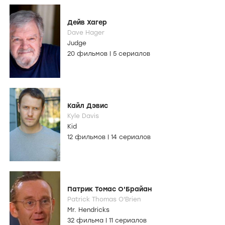
Дейв Хагер
Dave Hager
Judge
20 фильмов
|
5 сериалов
Кайл Дэвис
Kyle Davis
Kid
12 фильмов
|
14 сериалов
Патрик Томас О'Брайан
Patrick Thomas O'Brien
Mr. Hendricks
32 фильма
|
11 сериалов