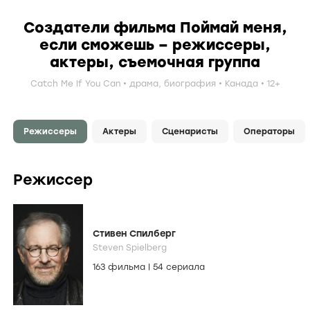
Создатели фильма Поймай меня,
если сможешь – режиссеры,
актеры, съемочная группа
Catch Me If You Can
драма
,
биография
Канада
12+
Режиссеры
Актеры
Сценаристы
Операторы
Режиссер
Стивен Спилберг
Steven Spielberg
163 фильма
|
54 сериала