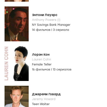
Энтони Пауэрс
Anthony Powers (I)
NY Savings Bank Manager
14 фильмов
|
3 сериала
Лорэн Кон
Lauren Cohn
Female Teller
16 фильмов
|
13 сериалов
Джереми Говард
Jeremy Howard
Teen Waiter