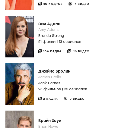
40 КАДРОВ
7 ВИДЕО
Эми Адамс
Amy Adams
Brenda Strong
51 фильм
|
13 сериалов
104 КАДРА
16 ВИДЕО
Джеймс Бролин
James Brolin
Jack Barnes
95 фильмов
|
35 сериалов
2 КАДРА
9 ВИДЕО
Брайн Хоуи
Brian Howe