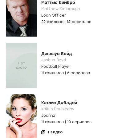
Мэттью Кимбро
Matthew Kimbrough
Loan Officer
22 фильма
|
14 сериалов
Джошуа Бойд
Joshua Boyd
Football Player
11 фильмов
|
6 сериалов
Кэтлин Даблдей
Kaitlin Doubleday
Joanna
11 фильмов
|
10 сериалов
1 ВИДЕО