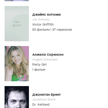
Джеймс Антонио
Jim Antonio
Victor Griffith
53 фильма
|
37 сериалов
Анжела Соренсон
Angela Sorensen
Party Girl
1 фильм
Джонатан Брент
Jonathan Brent
Dr. Ashland