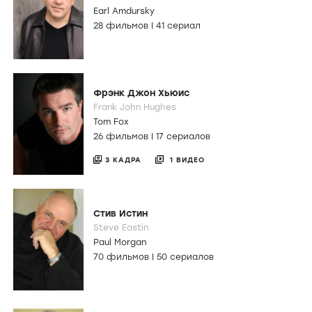
Earl Amdursky
28 фильмов
|
41 сериал
Фрэнк Джон Хьюис
Frank John Hughes
Tom Fox
26 фильмов
|
17 сериалов
3 КАДРА
1 ВИДЕО
Стив Истин
Steve Eastin
Paul Morgan
70 фильмов
|
50 сериалов