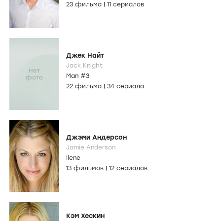
23 фильма
|
11 сериалов
Джек Найт
Jack Knight
Man #3
22 фильма
|
34 сериала
Джэми Андерсон
Jamie Anderson
Ilene
13 фильмов
|
12 сериалов
Кэм Хескин