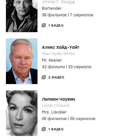
Jimmie F. Skaggs
Bartender
38 фильмов
|
7 сериалов
1 ВИДЕО
Алекс Хайд-Уайт
Alex Hyde-White
Mr. Kesner
42 фильма
|
33 сериала
2 ВИДЕО
Лилиан Чаувин
Lilyan Chauvin
Mrs. Lavalier
58 фильмов
|
55 сериалов
1 ВИДЕО