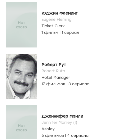
Юджин Флеминг
Eugene Fleming
Ticket Clerk
1 фильм
|
1 сериал
Роберт Рут
Robert Ruth
Hotel Manager
17 фильмов
|
3 сериала
Дженнифер Мэнли
Jennifer Manley (I)
Ashley
5 фильмов
|
4 сериала