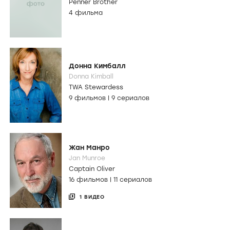
Penner Brother
4 фильма
Донна Кимбалл
Donna Kimball
TWA Stewardess
9 фильмов
|
9 сериалов
Жан Манро
Jan Munroe
Captain Oliver
16 фильмов
|
11 сериалов
1 ВИДЕО