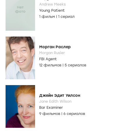
Andrew Meeks
Young Patient
1 фильм
|
1 сериал
Морган Раслер
Morgan Rusler
FBI Agent
12 фильмов
|
5 сериалов
Джейн Эдит Уилсон
Jane Edith Wilson
Bar Examiner
9 фильмов
|
6 сериалов