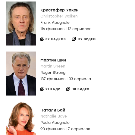
Кристофер Уокен
Christopher Walken
Frank Abagnale
116 фильмов
|
12 сериалов
89 КАДРОВ
39 ВИДЕО
Мартин Шин
Martin Sheen
Roger Strong
187 фильмов
|
33 сериала
21 КАДР
18 ВИДЕО
Натали Бай
Nathalie Baye
Paula Abagnale
90 фильмов
|
7 сериалов