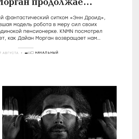
Морган продолжает
леднюю великую
й фантастический ситком «Энн Дроид»,
ицию британской
вшая модель робота в меру сил своих
одинокой пенсионерке. KNMN посмотрел
комедии
ет, как Дайан Морган возвращает нам
 удовольствие быть идиотом
НАЧАЛЬНЫЙ
7 АВГУСТА