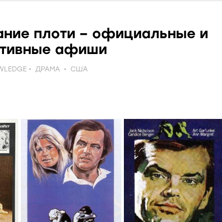
ние плоти – официальные и
ативные афиши
WLEDGE
ДРАМА
США