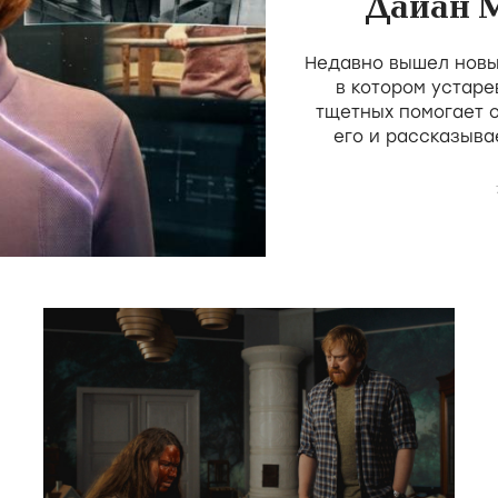
Дайан 
пос
Недавно вышел новы
трад
в котором устаре
тщетных помогает 
его и рассказыва
простое