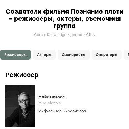
Создатели фильма Познание плоти
– режиссеры, актеры, съемочная
группа
Carnal Knowledge
драма
США
Режиссеры
Актеры
Сценаристы
Операторы
Режиссер
Майк Николс
Mike Nichols
25 фильмов
|
5 сериалов