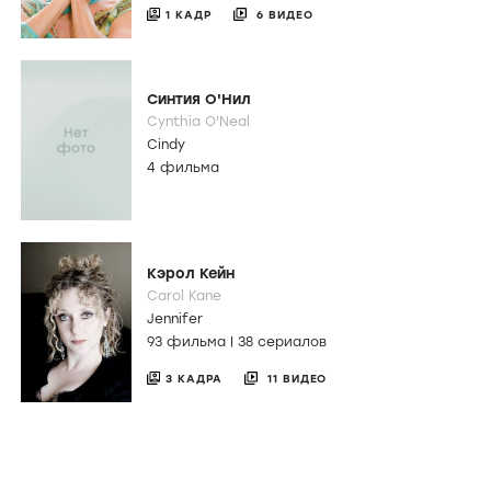
1 КАДР
6 ВИДЕО
Синтия О'Нил
Cynthia O'Neal
Cindy
4 фильма
Кэрол Кейн
Carol Kane
Jennifer
93 фильма
|
38 сериалов
3 КАДРА
11 ВИДЕО