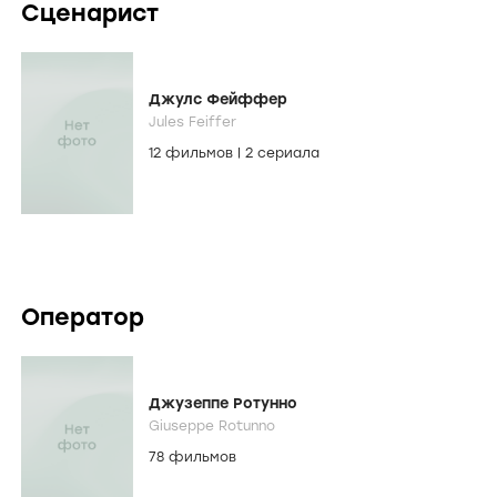
Сценарист
Джулс Фейффер
Jules Feiffer
12 фильмов
|
2 сериала
Оператор
Джузеппе Ротунно
Giuseppe Rotunno
78 фильмов