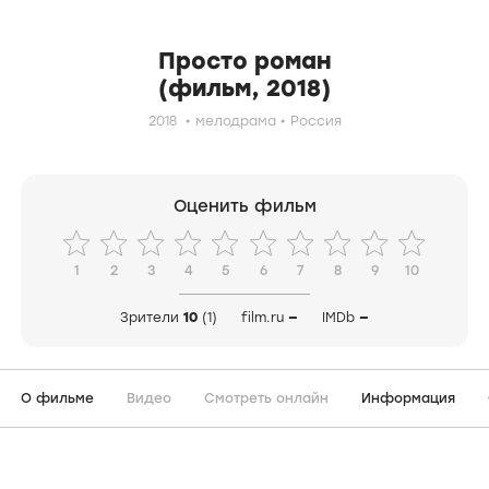
Просто роман
(фильм, 2018)
2018
мелодрама
Россия
Оценить фильм
1
2
3
4
5
6
7
8
9
10
Зрители
10
(1)
film.ru
—
IMDb
—
О фильме
Видео
Смотреть онлайн
Информация