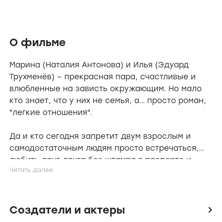
О фильме
Марина (Наталия Антонова) и Илья (Эдуард
Трухменёв) – прекрасная пара, счастливые и
влюбленные на зависть окружающим. Но мало
кто знает, что у них не семья, а… просто роман,
"легкие отношения".
Да и кто сегодня запретит двум взрослым и
самодостаточным людям просто встречаться,
любить друг друга без штампа в паспорте и
быть счастливыми, ничем не обременяя друг
друга?
Оба не в браке и без детей. Они проводят
Создатели и актеры
icon
вместе выходные и отпуск, а потом