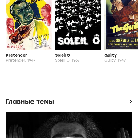
Свадьба Уолтона
Стрелочник
Постель и зав
Walton Wedding,
1995
Pointman,
1994
Bed & Breakfast
Похожие фильмы и сериалы
Pretender
Soleil O
Guilty
Pretender,
1947
Soleil O,
1967
Guilty,
1947