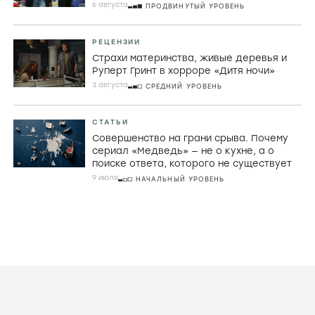
СТАТЬИ
Порнографический лимон,
математическая заумь и убой скота в
фильмах Холлиса Фрэмптона
29 ИЮЛЯ
ПРОДВИНУТЫЙ УРОВЕНЬ
РЕЦЕНЗИИ
Джордж МакКей, корнуоллские рыбаки и
провал во времени в «Розе Невады»
6 августа
ПРОДВИНУТЫЙ УРОВЕНЬ
РЕЦЕНЗИИ
Страхи материнства, живые деревья и
Руперт Гринт в хорроре «Дитя ночи»
3 августа
СРЕДНИЙ УРОВЕНЬ
СТАТЬИ
Совершенство на грани срыва. Почему