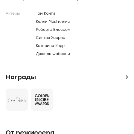
Картина посвящена жизни поэта Гоэна
МакГлэнда. Он постоянно пьет и врет, спит с
чужими женами и за несколько лет не написал
ни строчки, однако все попадающиеся ему на
пути женщины влюбляются в него без ума.
Создатели и актеры
icon
Режиссер
Роберт Эллис Миллер
Актеры
Том Конти
Келли МакГиллис
Робертс Блоссом
Синтия Харрис
Катерина Керр
Джоэль Фабиани