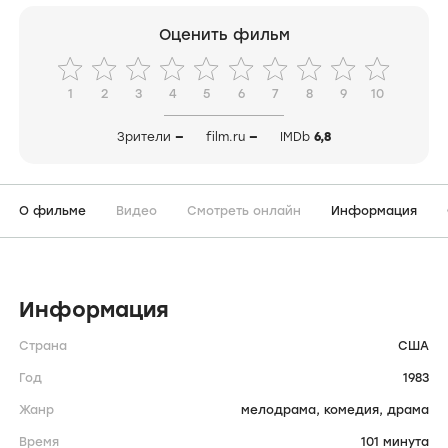
Оценить фильм
1
2
3
4
5
6
7
8
9
10
Зрители
—
film.ru
—
IMDb
6,8
О фильме
Видео
Смотреть онлайн
Информация
Информация
Страна
США
Год
1983
Жанр
мелодрама,
комедия,
драма
Время
101 минута