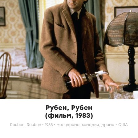
Рубен, Рубен
(фильм, 1983)
Reuben, Reuben
1983
мелодрама,
комедия,
драма
США