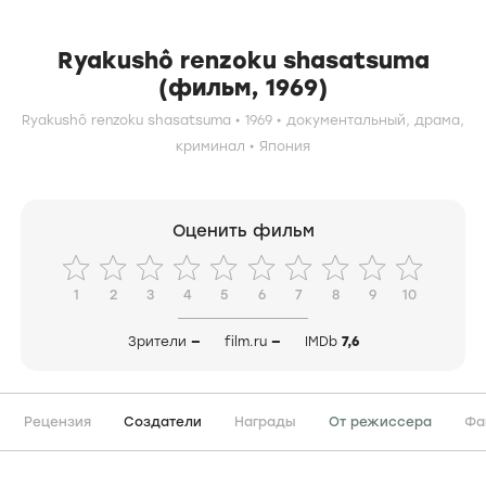
Ryakushô renzoku shasatsuma
(фильм, 1969)
Ryakushô renzoku shasatsuma
1969
документальный,
драма,
криминал
Япония
Оценить фильм
1
2
3
4
5
6
7
8
9
10
Зрители
—
film.ru
—
IMDb
7,6
Рецензия
Создатели
Награды
От режиссера
Фа