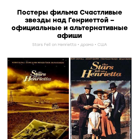
Постеры фильма Счастливые
звезды над Генриеттой –
официальные и альтернативные
афиши
Stars Fell on Henrietta
драма
США