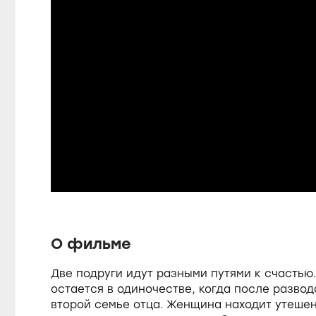
P
a
L
o
a
U
d
u
n
e
m
d
u
:
t
1
e
2
s
.
О фильме
6
3
%
Две подруги идут разными путями к счасть
e
остается в одиночестве, когда после разво
второй семье отца. Женщина находит утешен