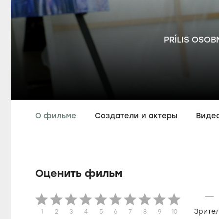
PRÍLIS OSO
О фильме
Создатели и актеры
Виде
Оценить фильм
—
Зрите
1
2
3
4
5
6
7
8
9
10