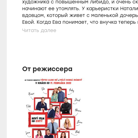
художника с повышенным либидо, и очень с
начинают ее утомлять. У карьеристки Натал
вдовцом, который живет с маленькой дочер
Евой. Когда Ева понимает, что внучка теперь
обнаруживает: жизнь не заканчивается посл
От режиссера