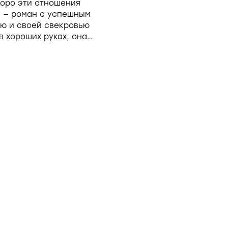
коро эти отношения
и — роман с успешным
ью и своей свекровью
 в хороших руках, она
е утраты.