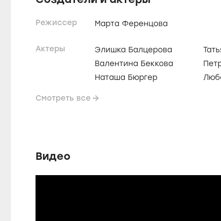
Режиссер
Марта Ференцова
Актеры
Элишка Балцерова
Тат
Валентина Беккова
Пет
Наташа Бюргер
Люб
Смотреть все
Видео