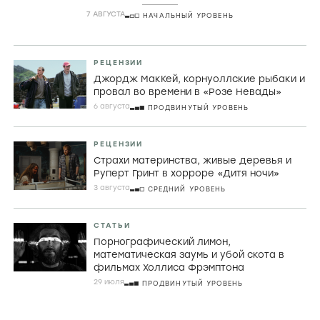
комедии
7 АВГУСТА
НАЧАЛЬНЫЙ УРОВЕНЬ
РЕЦЕНЗИИ
Джордж МакКей, корнуоллские рыбаки и
провал во времени в «Розе Невады»
6 августа
ПРОДВИНУТЫЙ УРОВЕНЬ
РЕЦЕНЗИИ
Страхи материнства, живые деревья и
Руперт Гринт в хорроре «Дитя ночи»
3 августа
СРЕДНИЙ УРОВЕНЬ
СТАТЬИ
Порнографический лимон,
математическая заумь и убой скота в
фильмах Холлиса Фрэмптона
29 июля
ПРОДВИНУТЫЙ УРОВЕНЬ