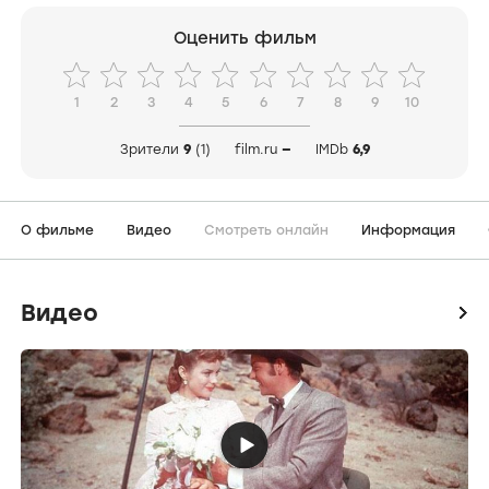
Оценить фильм
1
2
3
4
5
6
7
8
9
10
Зрители
9
(1)
film.ru
—
IMDb
6,9
О фильме
Видео
Смотреть онлайн
Информация
Видео
icon