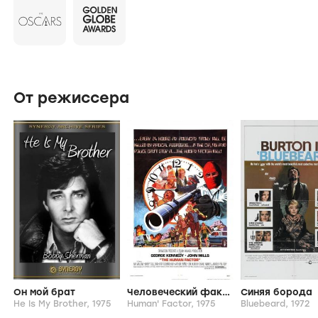
горняков.Лучший сюжет для художественного
фильма, 1954. Номинация на «Оскар» за лучшую
женскую роль второго плана (Кэти Джурадо). (М.
Иванов)
От режиссера
Он мой брат
Человеческий фактор
Синяя борода
He Is My Brother,
1975
Human' Factor,
1975
Bluebeard,
1972