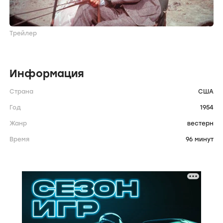
Трейлер
Информация
Страна
США
Год
1954
Жанр
вестерн
Время
96 минут