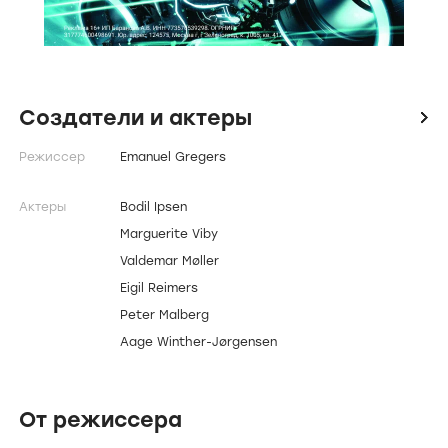
Создатели и актеры
icon
Режиссер
Emanuel Gregers
Актеры
Bodil Ipsen
Marguerite Viby
Valdemar Møller
Eigil Reimers
Peter Malberg
Aage Winther-Jørgensen
От режиссера