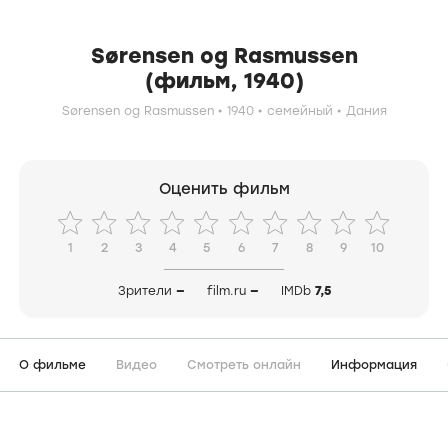
Sørensen og Rasmussen
(фильм, 1940)
Sørensen og Rasmussen
1940
семейный
Дания
Оценить фильм
1
2
3
4
5
6
7
8
9
10
Зрители
—
film.ru
—
IMDb
7,5
О фильме
Видео
Смотреть онлайн
Информация