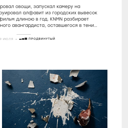
в фильмах Холлиса
овал овощи, запускал камеру на
Фрэмптона
руировал алфавит из городских вывесок
 фильм длиною в год. KNMN разбирает
ного авангардиста, оставшегося в тени
о удостоившегося восторгов от Годара
ПРОДВИНУТЫЙ
29 ИЮЛЯ