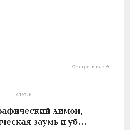
Смотреть все
СТАТЬИ
рафический лимон,
ческая заумь и убой