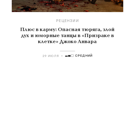
РЕЦЕНЗИИ
Плюс в карму: Опасная тюряга, злой
дух и юморные танцы в «Призраке в
клетке» Джоко Анвара
СРЕДНИЙ
29 ИЮЛЯ