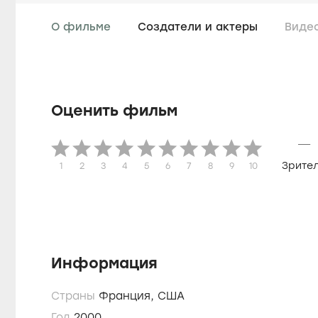
О фильме
Создатели и актеры
Виде
Оценить фильм
—
Зрите
1
2
3
4
5
6
7
8
9
10
Информация
Страны
Франция,
США
Год
2000