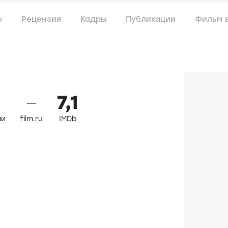
о
Рецензия
Кадры
Публикации
Фильм 
7,1
—
ли
film.ru
IMDb