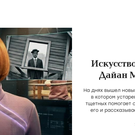
Искусств
Дайан 
пос
На днях вышел новы
трад
в котором устаре
тщетных помогает 
его и рассказыва
простое