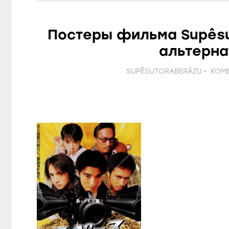
Постеры фильма Supêsu
альтерн
SUPÊSUTORABERÂZU
КОМ