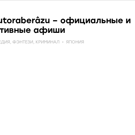
toraberâzu – официальные и
ативные афиши
ЕДИЯ
,
ФЭНТЕЗИ
,
КРИМИНАЛ
ЯПОНИЯ