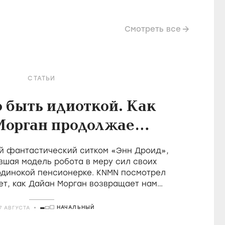
Смотреть все
СТАТЬИ
о быть идиоткой. Как
Морган продолжает
леднюю великую
й фантастический ситком «Энн Дроид»,
ицию британской
вшая модель робота в меру сил своих
одинокой пенсионерке. KNMN посмотрел
комедии
ет, как Дайан Морган возвращает нам
 удовольствие быть идиотом
НАЧАЛЬНЫЙ
7 АВГУСТА