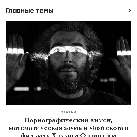
Главные темы
icon
СТАТЬИ
Порнографический лимон,
математическая заумь и убой скота в
фильмах Холлиса Фрэмптона