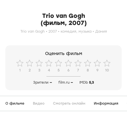
Trio van Gogh
(фильм, 2007)
Trio van Gogh
2007
комедия,
музыка
Дания
Оценить фильм
1
2
3
4
5
6
7
8
9
10
Зрители
—
film.ru
—
IMDb
5,3
О фильме
Видео
Смотреть онлайн
Информация